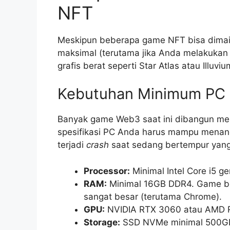
NFT
Meskipun beberapa game NFT bisa dimain
maksimal (terutama jika Anda melakuka
grafis berat seperti Star Atlas atau Illu
Kebutuhan Minimum PC
Banyak game Web3 saat ini dibangun men
spesifikasi PC Anda harus mampu menanga
terjadi
crash
saat sedang bertempur yang 
Processor:
Minimal Intel Core i5 g
RAM:
Minimal 16GB DDR4. Game be
sangat besar (terutama Chrome).
GPU:
NVIDIA RTX 3060 atau AMD RX
Storage:
SSD NVMe minimal 500GB 