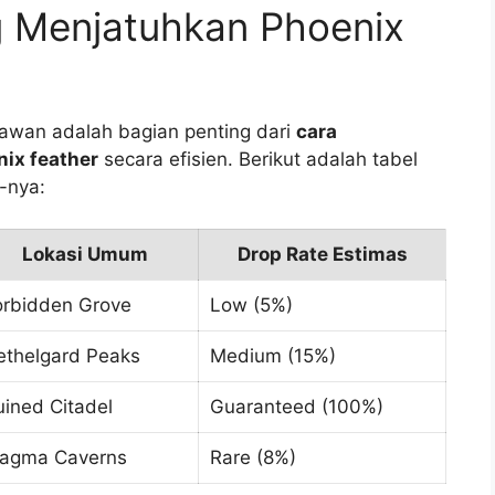
g Menjatuhkan Phoenix
awan adalah bagian penting dari
cara
ix feather
secara efisien. Berikut adalah tabel
-nya:
Lokasi Umum
Drop Rate Estimas
orbidden Grove
Low (5%)
ethelgard Peaks
Medium (15%)
uined Citadel
Guaranteed (100%)
agma Caverns
Rare (8%)