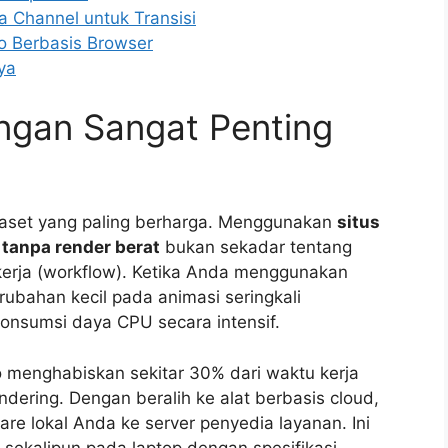
Channel untuk Transisi
eo Berbasis Browser
ya
ngan Sangat Penting
h aset yang paling berharga. Menggunakan
situs
 tanpa render berat
bukan sekadar tentang
 kerja (workflow). Ketika Anda menggunakan
rubahan kecil pada animasi seringkali
nsumsi daya CPU secara intensif.
o menghabiskan sekitar 30% dari waktu kerja
ering. Dengan beralih ke alat berbasis cloud,
re lokal Anda ke server penyedia layanan. Ini
 sekalipun pada laptop dengan spesifikasi