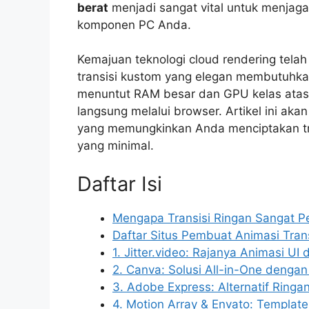
berat
menjadi sangat vital untuk menjaga 
komponen PC Anda.
Kemajuan teknologi cloud rendering tela
transisi kustom yang elegan membutuhkan
menuntut RAM besar dan GPU kelas atas. 
langsung melalui browser. Artikel ini a
yang memungkinkan Anda menciptakan tra
yang minimal.
Daftar Isi
Mengapa Transisi Ringan Sangat Pe
Daftar Situs Pembuat Animasi Tran
1. Jitter.video: Rajanya Animasi UI 
2. Canva: Solusi All-in-One denga
3. Adobe Express: Alternatif Ringa
4. Motion Array & Envato: Template