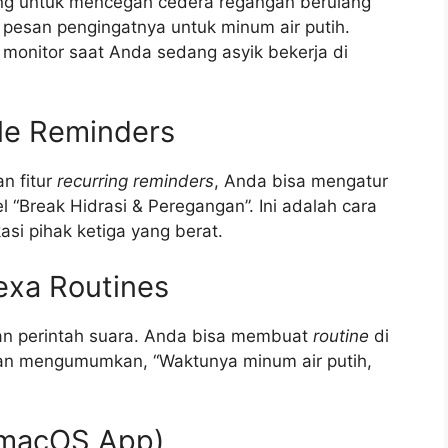
ncang untuk mencegah cedera regangan berulang
pesan pengingatnya untuk minum air putih.
 monitor saat Anda sedang asyik bekerja di
ple Reminders
n fitur
recurring reminders
, Anda bisa mengatur
l “Break Hidrasi & Peregangan”. Ini adalah cara
kasi pihak ketiga yang berat.
lexa Routines
an perintah suara. Anda bisa membuat
routine
di
kan mengumumkan, “Waktunya minum air putih,
t macOS App)