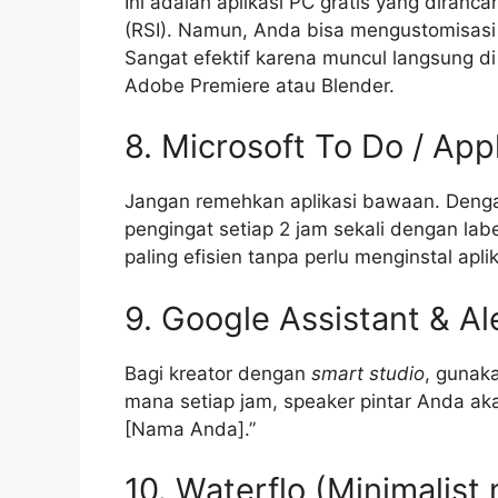
Ini adalah aplikasi PC gratis yang dira
(RSI). Namun, Anda bisa mengustomisasi 
Sangat efektif karena muncul langsung di
Adobe Premiere atau Blender.
8. Microsoft To Do / Ap
Jangan remehkan aplikasi bawaan. Denga
pengingat setiap 2 jam sekali dengan labe
paling efisien tanpa perlu menginstal apli
9. Google Assistant & A
Bagi kreator dengan
smart studio
, gunak
mana setiap jam, speaker pintar Anda a
[Nama Anda].”
10. Waterflo (Minimalis