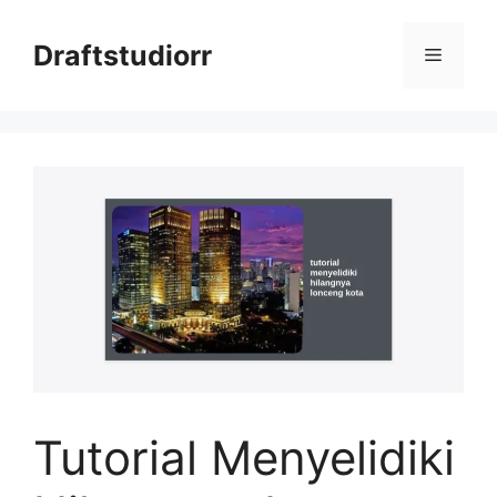
Skip
to
Draftstudiorr
Menu
content
Tutorial Menyelidiki