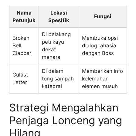
Nama
Lokasi
Fungsi
Petunjuk
Spesifik
Di belakang
Broken
Membuka opsi
peti kayu
Bell
dialog rahasia
dekat
Clapper
dengan Boss
menara
Di dalam
Memberikan info
Cultist
tong sampah
kelemahan
Letter
katedral
elemen musuh
Strategi Mengalahkan
Penjaga Lonceng yang
Hilang