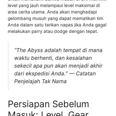
level yang jauh melampaui level maksimal di
area cerita utama. Anda akan menghadapi
gelombang musuh yang dapat mematikan tim
Anda dalam satu tarikan napas jika Anda gagal
melakukan parry atau dodge dengan tepat.
“The Abyss adalah tempat di mana
waktu berhenti, dan kesalahan
sekecil apa pun akan menjadi akhir
dari ekspedisi Anda.” —
Catatan
Penjelajah Tak Nama
Persiapan Sebelum
Masuk: Level, Gear,