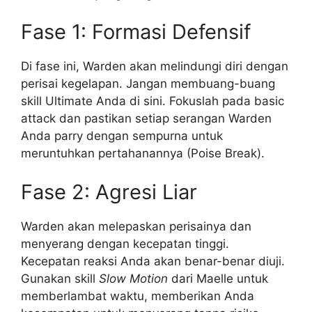
Fase 1: Formasi Defensif
Di fase ini, Warden akan melindungi diri dengan
perisai kegelapan. Jangan membuang-buang
skill Ultimate Anda di sini. Fokuslah pada basic
attack dan pastikan setiap serangan Warden
Anda parry dengan sempurna untuk
meruntuhkan pertahanannya (Poise Break).
Fase 2: Agresi Liar
Warden akan melepaskan perisainya dan
menyerang dengan kecepatan tinggi.
Kecepatan reaksi Anda akan benar-benar diuji.
Gunakan skill
Slow Motion
dari Maelle untuk
memberlambat waktu, memberikan Anda