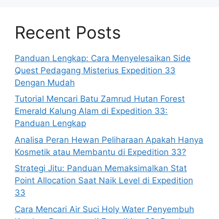
Recent Posts
Panduan Lengkap: Cara Menyelesaikan Side
Quest Pedagang Misterius Expedition 33
Dengan Mudah
Tutorial Mencari Batu Zamrud Hutan Forest
Emerald Kalung Alam di Expedition 33:
Panduan Lengkap
Analisa Peran Hewan Peliharaan Apakah Hanya
Kosmetik atau Membantu di Expedition 33?
Strategi Jitu: Panduan Memaksimalkan Stat
Point Allocation Saat Naik Level di Expedition
33
Cara Mencari Air Suci Holy Water Penyembuh