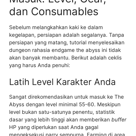
dan Consumables
Sebelum melangkahkan kaki ke dalam
kegelapan, persiapan adalah segalanya. Tanpa
persiapan yang matang, tutorial menyelesaikan
dungeon rahasia endgame the abyss ini tidak
akan banyak membantu. Berikut adalah ceklis
yang harus Anda penuhi:
Latih Level Karakter Anda
Sangat direkomendasikan untuk masuk ke The
Abyss dengan level minimal 55-60. Meskipun
level bukan satu-satunya penentu, statistik
dasar yang lebih tinggi akan memberikan
buffer
HP yang diperlukan saat Anda gagal
mengeksekusi parry sempurna. Farming di area