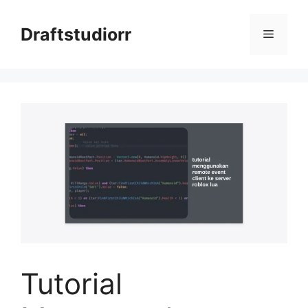
Skip
to
Draftstudiorr
Menu
content
Tutorial