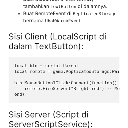
tambahkan
di dalamnya.
TextButton
Buat RemoteEvent di
ReplicatedStorage
bernama
.
UbahWarnaEvent
Sisi Client (LocalScript di
dalam TextButton):
local btn = script.Parent

local remote = game.ReplicatedStorage:WaitFo
btn.MouseButton1Click:Connect(function()

    remote:FireServer("Bright red") -- Mengi
Sisi Server (Script di
ServerScriptService):