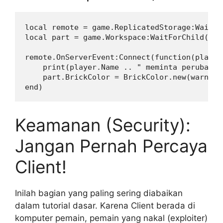
local remote = game.ReplicatedStorage:WaitFo
local part = game.Workspace:WaitForChild("Par
remote.OnServerEvent:Connect(function(player,
    print(player.Name .. " meminta perubahan 
    part.BrickColor = BrickColor.new(warnaBar
Keamanan (Security):
Jangan Pernah Percaya
Client!
Inilah bagian yang paling sering diabaikan
dalam tutorial dasar. Karena Client berada di
komputer pemain, pemain yang nakal (exploiter)