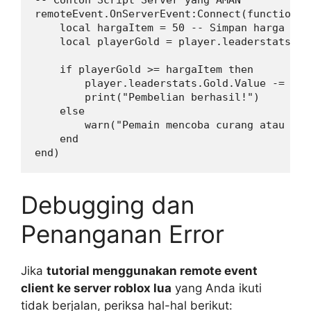
remoteEvent.OnServerEvent:Connect(function(p
    local hargaItem = 50 -- Simpan harga di 
    local playerGold = player.leaderstats.Gol
    if playerGold >= hargaItem then

        player.leaderstats.Gold.Value -= harg
        print("Pembelian berhasil!")

    else

        warn("Pemain mencoba curang atau uan
    end

Debugging dan
Penanganan Error
Jika
tutorial menggunakan remote event
client ke server roblox lua
yang Anda ikuti
tidak berjalan, periksa hal-hal berikut: