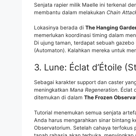
Senjata rapier milik Maelle ini terkena
membantu dalam melakukan
Chain Attac
Lokasinya berada di
The Hanging Garden
memerlukan koordinasi timing dalam m
Di ujung taman, terdapat sebuah gazebo 
(Automaton). Kalahkan mereka untuk memb
3. Lune: Éclat d’Étoile (
Sebagai karakter support dan caster ya
meningkatkan
Mana Regeneration
. Éclat
ditemukan di dalam
The Frozen Observa
Tutorial menemukan semua senjata artefa
Anda harus mengarahkan sinar bintang ke 
Observatorium. Setelah cahaya terfokus p
tanah rahasia akan terbuka, menyingkap s