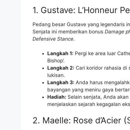
1. Gustave: L’Honneur P
Pedang besar Gustave yang legendaris ini
Senjata ini memberikan bonus
Damage ph
Defensive Stance
.
Langkah 1:
Pergi ke area luar Cath
Bishop’.
Langkah 2:
Cari koridor rahasia di 
lukisan.
Langkah 3:
Anda harus mengalahkan
bayangan yang meniru gaya bertar
Hadiah:
Selain senjata, Anda aka
menjelaskan sejarah kegagalan eks
2. Maelle: Rose d’Acier (