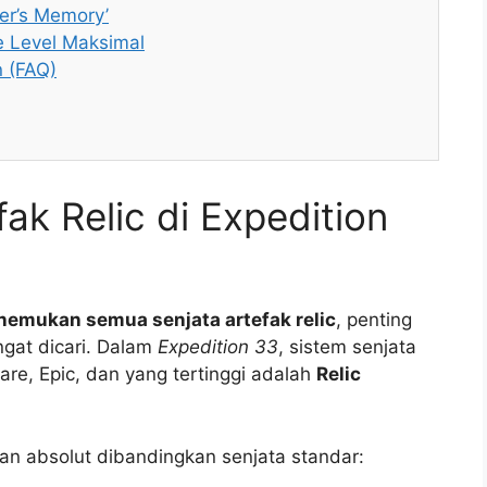
er’s Memory’
e Level Maksimal
n (FAQ)
fak Relic di Expedition
enemukan semua senjata artefak relic
, penting
gat dicari. Dalam
Expedition 33
, sistem senjata
re, Epic, dan yang tertinggi adalah
Relic
an absolut dibandingkan senjata standar: