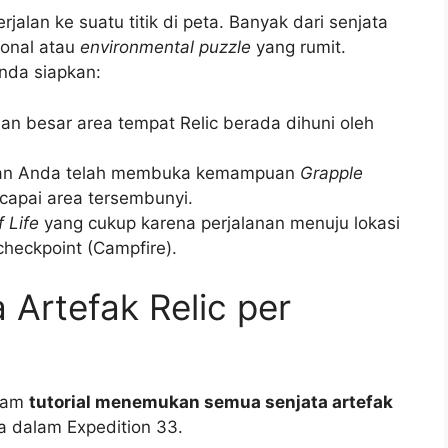
jalan ke suatu titik di peta. Banyak dari senjata
ional atau
environmental puzzle
yang rumit.
Anda siapkan:
n besar area tempat Relic berada dihuni oleh
an Anda telah membuka kemampuan
Grapple
apai area tersembunyi.
f Life
yang cukup karena perjalanan menuju lokasi
checkpoint (Campfire).
a Artefak Relic per
alam
tutorial menemukan semua senjata artefak
 dalam Expedition 33.