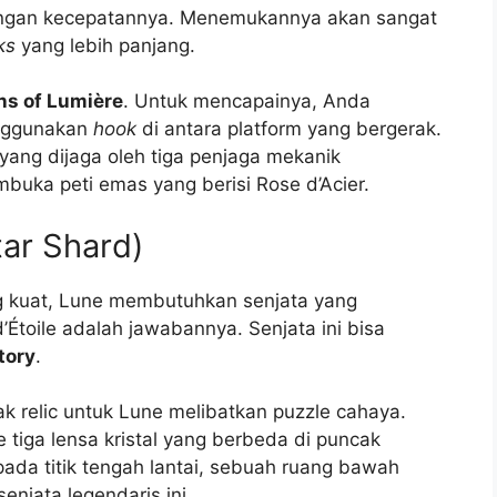
l dengan kecepatannya. Menemukannya akan sangat
ks
yang lebih panjang.
s of Lumière
. Untuk mencapainya, Anda
enggunakan
hook
di antara platform yang bergerak.
yang dijaga oleh tiga penjaga mekanik
uka peti emas yang berisi Rose d’Acier.
Star Shard)
ng kuat, Lune membutuhkan senjata yang
 d’Étoile adalah jawabannya. Senjata ini bisa
tory
.
k relic untuk Lune melibatkan puzzle cahaya.
tiga lensa kristal yang berbeda di puncak
ada titik tengah lantai, sebuah ruang bawah
enjata legendaris ini.