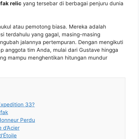
ak relic
yang tersebar di berbagai penjuru dunia
emukul atau pemotong biasa. Mereka adalah
isi terdahulu yang gagal, masing-masing
ngubah jalannya pertempuran. Dengan mengikuti
p anggota tim Anda, mulai dari Gustave hingga
 yang mampu menghentikan hitungan mundur
Expedition 33?
fak
’Honneur Perdu
 d’Acier
’Étoile