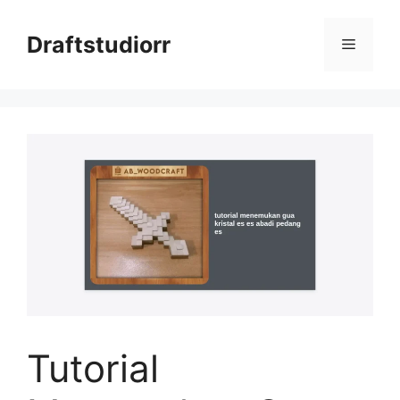
Skip
to
Draftstudiorr
Menu
content
Tutorial