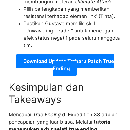
membangun meteran
Ultimate Attack
.
Pilih perlengkapan yang memberikan
resistensi terhadap elemen ‘Ink’ (Tinta).
Pastikan Gustave memiliki skill
“Unwavering Leader” untuk mencegah
efek status negatif pada seluruh anggota
tim.
Download Update Terbaru Patch True
Ending
Kesimpulan dan
Takeaways
Mencapai
True Ending
di Expedition 33 adalah
pencapaian yang luar biasa. Melalui
tutorial
menemukan akhir sejati true ending