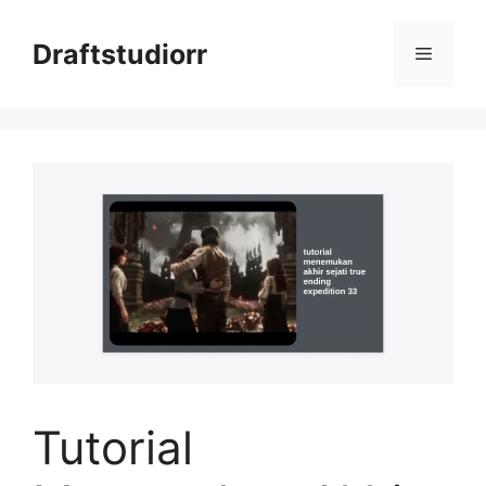
Skip
to
Draftstudiorr
Menu
content
Tutorial