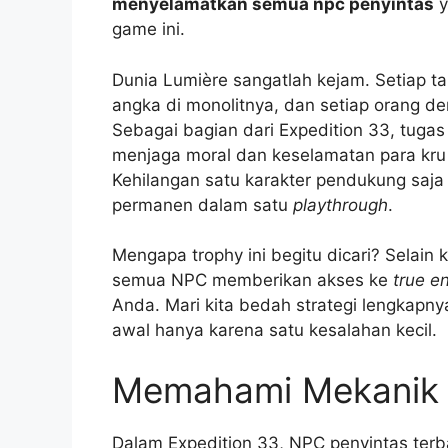
menyelamatkan semua npc penyintas
y
game ini.
Dunia Lumière sangatlah kejam. Setiap t
angka di monolitnya, dan setiap orang de
Sebagai bagian dari Expedition 33, tuga
menjaga moral dan keselamatan para kru 
Kehilangan satu karakter pendukung saj
permanen dalam satu
playthrough
.
Mengapa trophy ini begitu dicari? Selain
semua NPC memberikan akses ke
true e
Anda. Mari kita bedah strategi lengkapn
awal hanya karena satu kesalahan kecil.
Memahami Mekanik 
Dalam Expedition 33, NPC penyintas terba