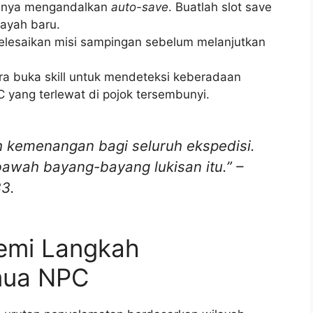
anya mengandalkan
auto-save
. Buatlah slot save
layah baru.
elesaikan misi sampingan sebelum melanjutkan
a buka skill untuk mendeteksi keberadaan
 yang terlewat di pojok tersembunyi.
h kemenangan bagi seluruh ekspedisi.
bawah bayang-bayang lukisan itu.”
–
33.
emi Langkah
mua NPC