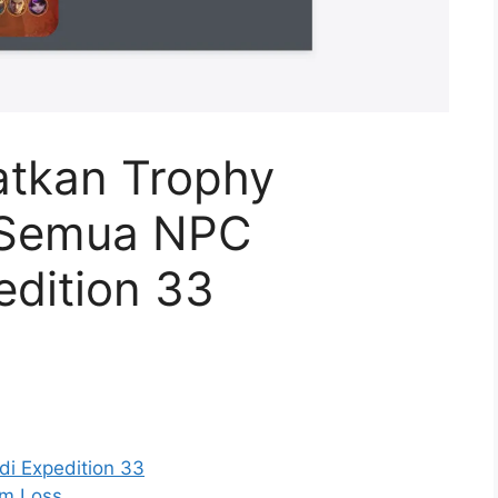
atkan Trophy
 Semua NPC
edition 33
di Expedition 33
m Loss