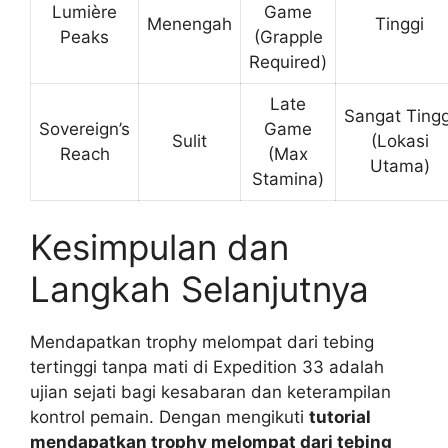
Lumière
Game
Menengah
Tinggi
Peaks
(Grapple
Required)
Late
Sangat Tingg
Sovereign’s
Game
Sulit
(Lokasi
Reach
(Max
Utama)
Stamina)
Kesimpulan dan
Langkah Selanjutnya
Mendapatkan trophy melompat dari tebing
tertinggi tanpa mati di Expedition 33 adalah
ujian sejati bagi kesabaran dan keterampilan
kontrol pemain. Dengan mengikuti
tutorial
mendapatkan trophy melompat dari tebing