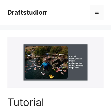
Skip
to
Draftstudiorr
Menu
content
Tutorial