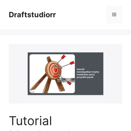
Skip
to
Draftstudiorr
Menu
content
Tutorial