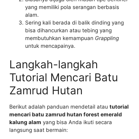
yang memiliki pola serangan berbasis
alam.
Sering kali berada di balik dinding yang
bisa dihancurkan atau tebing yang
membutuhkan kemampuan
Grappling
untuk mencapainya.
Langkah-langkah
Tutorial Mencari Batu
Zamrud Hutan
Berikut adalah panduan mendetail atau
tutorial
mencari batu zamrud hutan forest emerald
kalung alam
yang bisa Anda ikuti secara
langsung saat bermain: