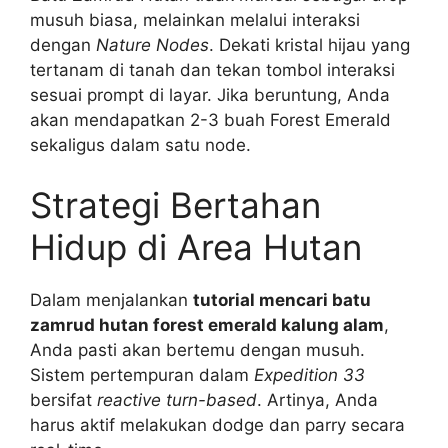
musuh biasa, melainkan melalui interaksi
dengan
Nature Nodes
. Dekati kristal hijau yang
tertanam di tanah dan tekan tombol interaksi
sesuai prompt di layar. Jika beruntung, Anda
akan mendapatkan 2-3 buah Forest Emerald
sekaligus dalam satu node.
Strategi Bertahan
Hidup di Area Hutan
Dalam menjalankan
tutorial mencari batu
zamrud hutan forest emerald kalung alam
,
Anda pasti akan bertemu dengan musuh.
Sistem pertempuran dalam
Expedition 33
bersifat
reactive turn-based
. Artinya, Anda
harus aktif melakukan dodge dan parry secara