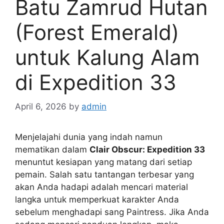
Batu Zamrud Hutan
(Forest Emerald)
untuk Kalung Alam
di Expedition 33
April 6, 2026
by
admin
Menjelajahi dunia yang indah namun
mematikan dalam
Clair Obscur: Expedition 33
menuntut kesiapan yang matang dari setiap
pemain. Salah satu tantangan terbesar yang
akan Anda hadapi adalah mencari material
langka untuk memperkuat karakter Anda
sebelum menghadapi sang Paintress. Jika Anda