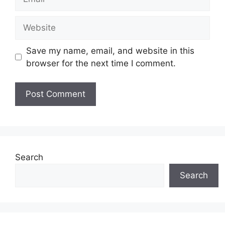
Website
Save my name, email, and website in this
browser for the next time I comment.
Search
Search