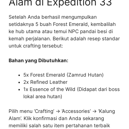
Alam di Expedition 33
Setelah Anda berhasil mengumpulkan
setidaknya 5 buah Forest Emerald, kembalilah
ke hub utama atau temui NPC pandai besi di
kemah perjalanan. Berikut adalah resep standar
untuk crafting tersebut:
Bahan yang Dibutuhkan:
5x Forest Emerald (Zamrud Hutan)
2x Refined Leather
1x Essence of the Wild (Didapat dari boss
lokal area hutan)
Pilih menu ‘Crafting’ -> ‘Accessories’ -> ‘Kalung
Alam’. Klik konfirmasi dan Anda sekarang
memiliki salah satu item pertahanan terbaik