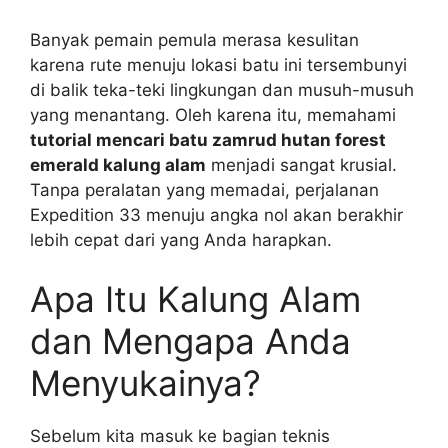
Banyak pemain pemula merasa kesulitan
karena rute menuju lokasi batu ini tersembunyi
di balik teka-teki lingkungan dan musuh-musuh
yang menantang. Oleh karena itu, memahami
tutorial mencari batu zamrud hutan forest
emerald kalung alam
menjadi sangat krusial.
Tanpa peralatan yang memadai, perjalanan
Expedition 33 menuju angka nol akan berakhir
lebih cepat dari yang Anda harapkan.
Apa Itu Kalung Alam
dan Mengapa Anda
Menyukainya?
Sebelum kita masuk ke bagian teknis