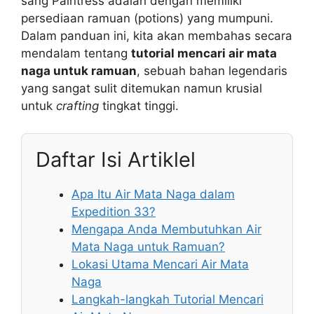
sang Paintress adalah dengan memiliki
persediaan ramuan (potions) yang mumpuni.
Dalam panduan ini, kita akan membahas secara
mendalam tentang
tutorial mencari air mata
naga untuk ramuan
, sebuah bahan legendaris
yang sangat sulit ditemukan namun krusial
untuk
crafting
tingkat tinggi.
Daftar Isi Artiklel
Apa Itu Air Mata Naga dalam
Expedition 33?
Mengapa Anda Membutuhkan Air
Mata Naga untuk Ramuan?
Lokasi Utama Mencari Air Mata
Naga
Langkah-langkah Tutorial Mencari