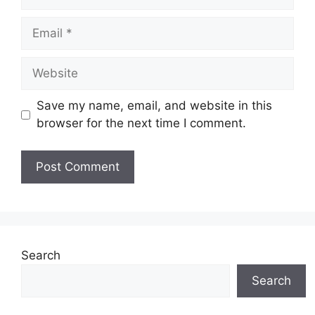
Email
Website
Save my name, email, and website in this
browser for the next time I comment.
Search
Search