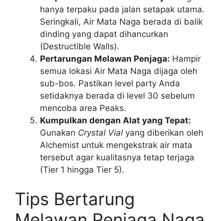
hanya terpaku pada jalan setapak utama.
Seringkali, Air Mata Naga berada di balik
dinding yang dapat dihancurkan
(Destructible Walls).
Pertarungan Melawan Penjaga:
Hampir
semua lokasi Air Mata Naga dijaga oleh
sub-bos. Pastikan level party Anda
setidaknya berada di level 30 sebelum
mencoba area Peaks.
Kumpulkan dengan Alat yang Tepat:
Gunakan
Crystal Vial
yang diberikan oleh
Alchemist untuk mengekstrak air mata
tersebut agar kualitasnya tetap terjaga
(Tier 1 hingga Tier 5).
Tips Bertarung
Melawan Penjaga Naga