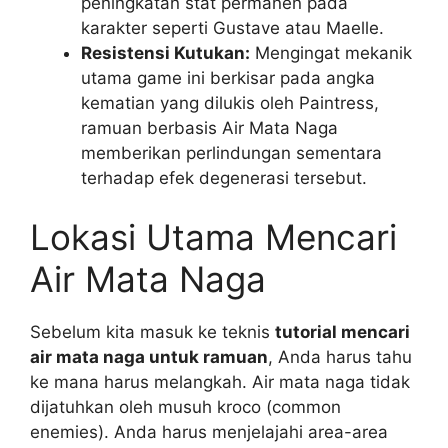
peningkatan stat permanen pada
karakter seperti Gustave atau Maelle.
Resistensi Kutukan:
Mengingat mekanik
utama game ini berkisar pada angka
kematian yang dilukis oleh Paintress,
ramuan berbasis Air Mata Naga
memberikan perlindungan sementara
terhadap efek degenerasi tersebut.
Lokasi Utama Mencari
Air Mata Naga
Sebelum kita masuk ke teknis
tutorial mencari
air mata naga untuk ramuan
, Anda harus tahu
ke mana harus melangkah. Air mata naga tidak
dijatuhkan oleh musuh kroco (common
enemies). Anda harus menjelajahi area-area