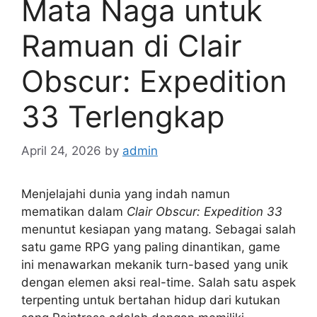
Mata Naga untuk
Ramuan di Clair
Obscur: Expedition
33 Terlengkap
April 24, 2026
by
admin
Menjelajahi dunia yang indah namun
mematikan dalam
Clair Obscur: Expedition 33
menuntut kesiapan yang matang. Sebagai salah
satu game RPG yang paling dinantikan, game
ini menawarkan mekanik turn-based yang unik
dengan elemen aksi real-time. Salah satu aspek
terpenting untuk bertahan hidup dari kutukan