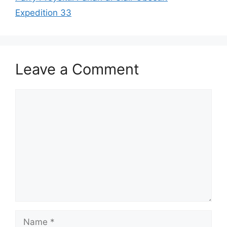
Expedition 33
Leave a Comment
Comment
Name