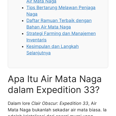
Air Mata Naga
Tips Bertarung Melawan Penjaga
Naga
Daftar Ramuan Terbaik dengan
Bahan Air Mata Naga
Strategi Farming dan Manajemen
Inventaris
Kesimpulan dan Langkah
Selanjutnya
Apa Itu Air Mata Naga
dalam Expedition 33?
Dalam lore
Clair Obscur: Expedition 33
, Air
Mata Naga bukanlah sekadar air mata biasa. Ia