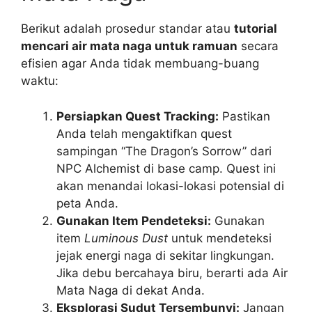
Berikut adalah prosedur standar atau
tutorial
mencari air mata naga untuk ramuan
secara
efisien agar Anda tidak membuang-buang
waktu:
Persiapkan Quest Tracking:
Pastikan
Anda telah mengaktifkan quest
sampingan “The Dragon’s Sorrow” dari
NPC Alchemist di base camp. Quest ini
akan menandai lokasi-lokasi potensial di
peta Anda.
Gunakan Item Pendeteksi:
Gunakan
item
Luminous Dust
untuk mendeteksi
jejak energi naga di sekitar lingkungan.
Jika debu bercahaya biru, berarti ada Air
Mata Naga di dekat Anda.
Eksplorasi Sudut Tersembunyi:
Jangan