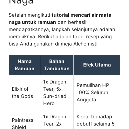
Setelah mengikuti
tutorial mencari air mata
naga untuk ramuan
dan berhasil
mendapatkannya, langkah selanjutnya adalah
meraciknya. Berikut adalah tabel resep yang
bisa Anda gunakan di meja Alchemist:
Nama
Bahan
Efek Utama
Ramuan
Tambahan
1x Dragon
Pemulihan HP
Elixir of
Tear, 5x
100% Seluruh
the Gods
Sun-dried
Anggota
Herb
1x Dragon
Kebal terhadap
Paintress
Tear, 2x
debuff selama 5
Shield