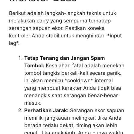
Berikut adalah langkah-langkah teknis untuk
melakukan parry yang sempurna terhadap
serangan sapuan ekor. Pastikan koneksi
kontroler Anda stabil untuk menghindari *input
lag*.
Tetap Tenang dan Jangan Spam
Tombol:
Kesalahan fatal adalah menekan
tombol tangkis berkali-kali secara panik.
Ini akan memicu *cooldown* internal
yang membuat karakter Anda tidak bisa
menangkis saat serangan benar-benar
masuk.
Perhatikan Jarak:
Serangan ekor sapuan
memiliki jangkauan melingkar. Jika Anda
berada terlalu dekat, timing akan lebih
cepat. Jika agak jauh, Anda punya waktu