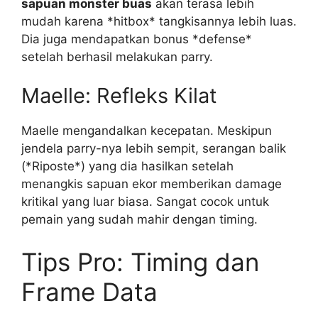
sapuan monster buas
akan terasa lebih
mudah karena *hitbox* tangkisannya lebih luas.
Dia juga mendapatkan bonus *defense*
setelah berhasil melakukan parry.
Maelle: Refleks Kilat
Maelle mengandalkan kecepatan. Meskipun
jendela parry-nya lebih sempit, serangan balik
(*Riposte*) yang dia hasilkan setelah
menangkis sapuan ekor memberikan damage
kritikal yang luar biasa. Sangat cocok untuk
pemain yang sudah mahir dengan timing.
Tips Pro: Timing dan
Frame Data