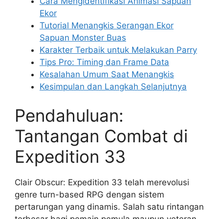
Cara Mengidentifikasi Animasi Sapuan
Ekor
Tutorial Menangkis Serangan Ekor
Sapuan Monster Buas
Karakter Terbaik untuk Melakukan Parry
Tips Pro: Timing dan Frame Data
Kesalahan Umum Saat Menangkis
Kesimpulan dan Langkah Selanjutnya
Pendahuluan:
Tantangan Combat di
Expedition 33
Clair Obscur: Expedition 33 telah merevolusi
genre turn-based RPG dengan sistem
pertarungan yang dinamis. Salah satu rintangan