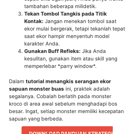
tambahan beberapa milidetik.
Tekan Tombol Tangkis pada Titik
Kontak:
Jangan menekan tombol saat
ekor mulai bergerak, tetapi tekanlah tepat
saat ekor hampir menyentuh model
karakter Anda.
Gunakan Buff Refleks:
Jika Anda
kesulitan, gunakan item atau skill yang
memperlebar *parry window*.
Dalam
tutorial menangkis serangan ekor
sapuan monster buas
ini, praktek adalah
segalanya. Cobalah berlatih pada monster
kroco di area awal sebelum menghadapi bos
besar. Ingat, setiap monster memiliki kecepatan
sapuan yang berbeda.
DOWNLOAD PANDUAN STRATEGI