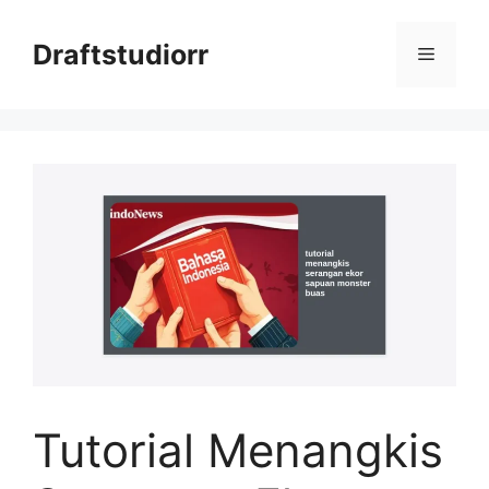
Skip
to
Draftstudiorr
Menu
content
Tutorial Menangkis