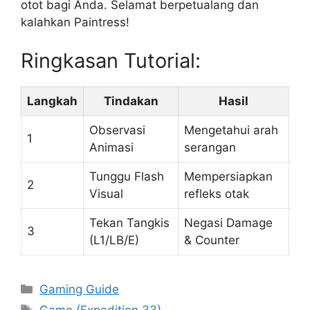
otot bagi Anda. Selamat berpetualang dan
kalahkan Paintress!
Ringkasan Tutorial:
Langkah
Tindakan
Hasil
Observasi
Mengetahui arah
1
Animasi
serangan
Tunggu Flash
Mempersiapkan
2
Visual
refleks otak
Tekan Tangkis
Negasi Damage
3
(L1/LB/E)
& Counter
Categories
Gaming Guide
Tags
Game (Expedition 33)