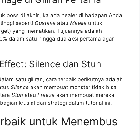
k boss di akhir jika ada healer di hadapan Anda
inggi seperti
Gustave
atau
Maelle
untuk
rget) yang mematikan. Tujuannya adalah
0% dalam satu hingga dua aksi pertama agar
ffect: Silence dan Stun
am satu giliran, cara terbaik berikutnya adalah
atus
Silence
akan membuat monster tidak bisa
ntara
Stun
atau
Freeze
akan membuat mereka
agian krusial dari strategi dalam tutorial ini.
Terbaik untuk Menembus