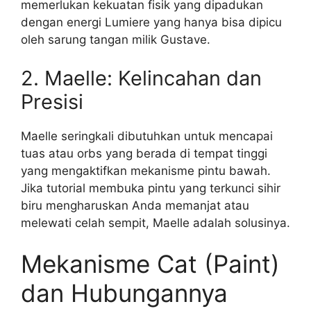
memerlukan kekuatan fisik yang dipadukan
dengan energi Lumiere yang hanya bisa dipicu
oleh sarung tangan milik Gustave.
2. Maelle: Kelincahan dan
Presisi
Maelle seringkali dibutuhkan untuk mencapai
tuas atau orbs yang berada di tempat tinggi
yang mengaktifkan mekanisme pintu bawah.
Jika tutorial membuka pintu yang terkunci sihir
biru mengharuskan Anda memanjat atau
melewati celah sempit, Maelle adalah solusinya.
Mekanisme Cat (Paint)
dan Hubungannya