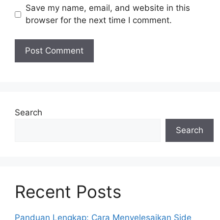
Save my name, email, and website in this
browser for the next time I comment.
Search
Search
Recent Posts
Panduan Lengkap: Cara Menyelesaikan Side