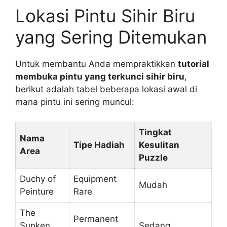
Lokasi Pintu Sihir Biru
yang Sering Ditemukan
Untuk membantu Anda mempraktikkan
tutorial
membuka pintu yang terkunci sihir biru
,
berikut adalah tabel beberapa lokasi awal di
mana pintu ini sering muncul:
Tingkat
Nama
Tipe Hadiah
Kesulitan
Area
Puzzle
Duchy of
Equipment
Mudah
Peinture
Rare
The
Permanent
Sunken
Sedang