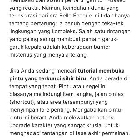
memukau dan sistem pertarungan turn-based
yang reaktif. Namun, keindahan dunia yang
terinspirasi dari era Belle Époque ini tidak hanya
tentang bertarung; ia penuh dengan teka-teki
lingkungan yang kompleks. Salah satu rintangan
yang paling sering membuat pemain garuk-
garuk kepala adalah keberadaan barrier
misterius yang menyala terang.
Jika Anda sedang mencari
tutorial membuka
pintu yang terkunci sihir biru
, Anda berada di
tempat yang tepat. Pintu atau segel ini
biasanya melindungi item langka, jalan pintas
(shortcut), atau area tersembunyi yang
menyimpan lore penting. Mengabaikan pintu-
pintu ini berarti Anda melewatkan potensi
upgrade karakter yang sangat krusial untuk
menghadapi tantangan di fase akhir permainan.