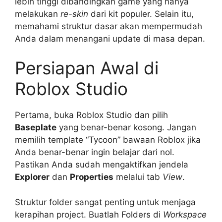
lebih tinggi dibandingkan game yang hanya
melakukan
re-skin
dari kit populer. Selain itu,
memahami struktur dasar akan mempermudah
Anda dalam menangani update di masa depan.
Persiapan Awal di
Roblox Studio
Pertama, buka Roblox Studio dan pilih
Baseplate
yang benar-benar kosong. Jangan
memilih template “Tycoon” bawaan Roblox jika
Anda benar-benar ingin belajar dari nol.
Pastikan Anda sudah mengaktifkan jendela
Explorer
dan
Properties
melalui tab
View
.
Struktur folder sangat penting untuk menjaga
kerapihan project. Buatlah Folders di
Workspace