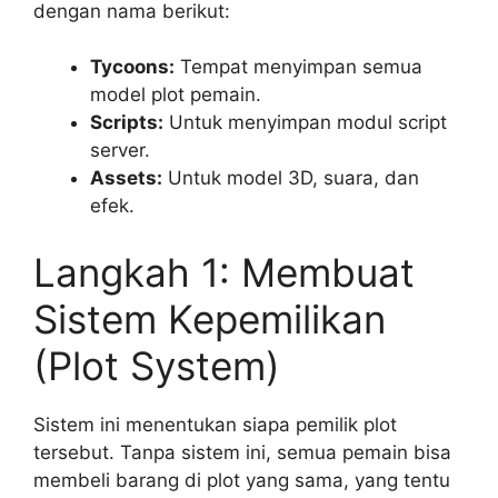
dengan nama berikut:
Tycoons:
Tempat menyimpan semua
model plot pemain.
Scripts:
Untuk menyimpan modul script
server.
Assets:
Untuk model 3D, suara, dan
efek.
Langkah 1: Membuat
Sistem Kepemilikan
(Plot System)
Sistem ini menentukan siapa pemilik plot
tersebut. Tanpa sistem ini, semua pemain bisa
membeli barang di plot yang sama, yang tentu