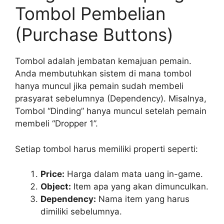
Tombol Pembelian
(Purchase Buttons)
Tombol adalah jembatan kemajuan pemain.
Anda membutuhkan sistem di mana tombol
hanya muncul jika pemain sudah membeli
prasyarat sebelumnya (Dependency). Misalnya,
Tombol “Dinding” hanya muncul setelah pemain
membeli “Dropper 1”.
Setiap tombol harus memiliki properti seperti:
Price:
Harga dalam mata uang in-game.
Object:
Item apa yang akan dimunculkan.
Dependency:
Nama item yang harus
dimiliki sebelumnya.