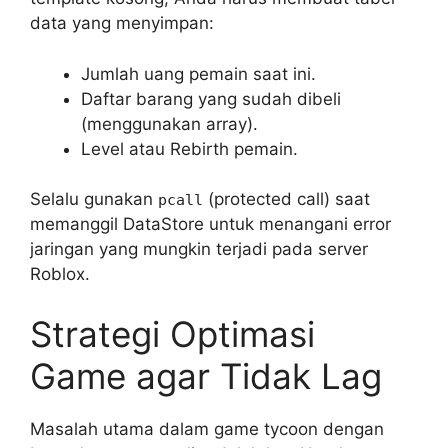
data yang menyimpan:
Jumlah uang pemain saat ini.
Daftar barang yang sudah dibeli
(menggunakan array).
Level atau Rebirth pemain.
Selalu gunakan
(protected call) saat
pcall
memanggil DataStore untuk menangani error
jaringan yang mungkin terjadi pada server
Roblox.
Strategi Optimasi
Game agar Tidak Lag
Masalah utama dalam game tycoon dengan