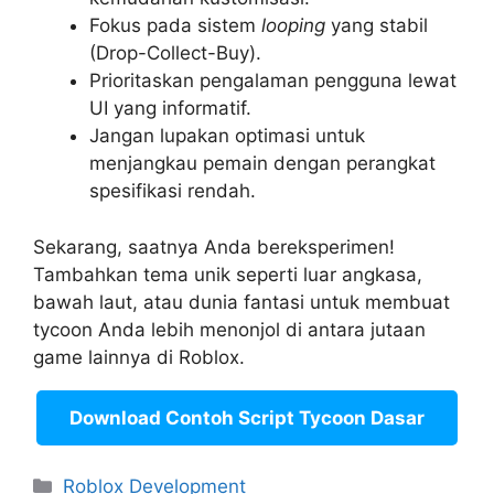
Fokus pada sistem
looping
yang stabil
(Drop-Collect-Buy).
Prioritaskan pengalaman pengguna lewat
UI yang informatif.
Jangan lupakan optimasi untuk
menjangkau pemain dengan perangkat
spesifikasi rendah.
Sekarang, saatnya Anda bereksperimen!
Tambahkan tema unik seperti luar angkasa,
bawah laut, atau dunia fantasi untuk membuat
tycoon Anda lebih menonjol di antara jutaan
game lainnya di Roblox.
Download Contoh Script Tycoon Dasar
Categories
Roblox Development