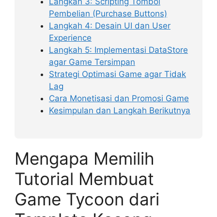
Langkah 3: Scripting Tombol
Pembelian (Purchase Buttons)
Langkah 4: Desain UI dan User
Experience
Langkah 5: Implementasi DataStore
agar Game Tersimpan
Strategi Optimasi Game agar Tidak
Lag
Cara Monetisasi dan Promosi Game
Kesimpulan dan Langkah Berikutnya
Mengapa Memilih
Tutorial Membuat
Game Tycoon dari