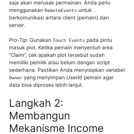
saja akan merusak permainan. Anda perlu
menggunakan
untuk
RemoteEvents
berkomunikasi antara client (pemain) dan
server.
Pro-Tip:
Gunakan
pada pintu
Touch Events
masuk plot. Ketika pemain menyentuh area
“Claim”, cek apakah plot tersebut sudah
memiliki pemilik atau belum dengan script
sederhana. Pastikan Anda menyisipkan variabel
yang menyimpan
UserId
pemain agar
Owner
data bisa diproses lebih lanjut.
Langkah 2:
Membangun
Mekanisme Income