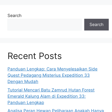
Search
Search
Recent Posts
Panduan Lengkap: Cara Menyelesaikan Side
Quest Pedagang Misterius Expedition 33
Dengan Mudah
Tutorial Mencari Batu Zamrud Hutan Forest
Emerald Kalung Alam di Expedition 33:
Panduan Lengkap
Analisa Peran Hewan Peliharaan Apakah Hanya