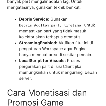
banyak part mengalir adalah lag. Untuk
mengatasinya, gunakan teknik berikut:
Debris Service:
Gunakan
untuk
Debris:AddItem(part, lifetime)
memastikan part yang tidak masuk
kolektor akan terhapus otomatis.
StreamingEnabled:
Aktifkan fitur ini di
pengaturan Workspace agar Engine
hanya memuat area di sekitar pemain.
LocalScript for Visuals:
Proses
pergerakan part di sisi Client jika
memungkinkan untuk mengurangi beban
server.
Cara Monetisasi dan
Promosi Game