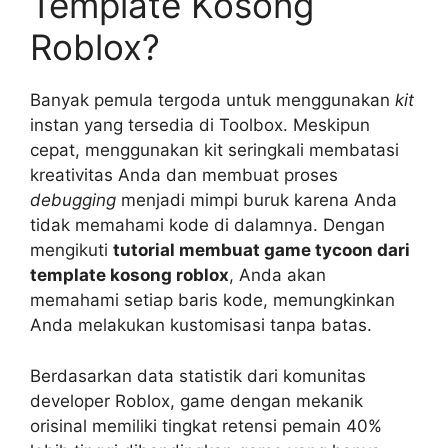
Template Kosong
Roblox?
Banyak pemula tergoda untuk menggunakan
kit
instan yang tersedia di Toolbox. Meskipun
cepat, menggunakan kit seringkali membatasi
kreativitas Anda dan membuat proses
debugging
menjadi mimpi buruk karena Anda
tidak memahami kode di dalamnya. Dengan
mengikuti
tutorial membuat game tycoon dari
template kosong roblox
, Anda akan
memahami setiap baris kode, memungkinkan
Anda melakukan kustomisasi tanpa batas.
Berdasarkan data statistik dari komunitas
developer Roblox, game dengan mekanik
orisinal memiliki tingkat retensi pemain 40%