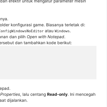
 dan efektif untuk mengatur parameter mesin
nya.
older konfigurasi game. Biasanya terletak di:
atau
.
ConfigWindowsNoEditor
Windows
kanan dan pilih
Open with Notepad
.
 tersebut dan tambahkan kode berikut:
tepad.
h
Properties
, lalu centang
Read-only
. Ini mencegah
at dijalankan.