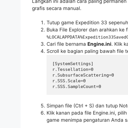
Langkah ini adalah cara paling permanen
grafis secara manual.
Tutup game Expedition 33 sepenuh
Buka File Explorer dan arahkan ke f
%LOCALAPPDATA%Expedition33Saved
Cari file bernama
Engine.ini
. Klik 
Scroll ke bagian paling bawah file
[SystemSettings]

r.Tessellation=0

r.SubsurfaceScattering=0

r.SSS.Scale=0

r.SSS.SampleCount=0
Simpan file (Ctrl + S) dan tutup No
Klik kanan pada file Engine.ini, pili
game menimpa pengaturan Anda sa