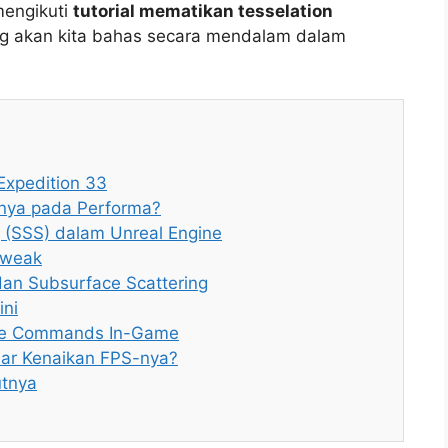
mengikuti
tutorial mematikan tesselation
g akan kita bahas secara mendalam dalam
Expedition 33
knya pada Performa?
 (SSS) dalam Unreal Engine
Tweak
dan Subsurface Scattering
ini
le Commands In-Game
sar Kenaikan FPS-nya?
utnya