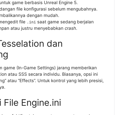
untuk game berbasis Unreal Engine 5.
dangan file konfigurasi sebelum mengubahnya.
gembalikannya dengan mudah.
engedit file
saat game sedang berjalan
.ini
impan atau justru menyebabkan
crash
.
Tesselation dan
ng
am game (In-Game Settings) jarang memberikan
ion atau SSS secara individu. Biasanya, opsi ini
” atau “Effects”. Untuk kontrol yang lebih presisi,
ya.
File Engine.ini