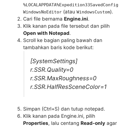
%LOCALAPPDATA%Expedition33SavedConfig
(atau
).
WindowsNoEditor
WindowsCustom
Cari file bernama
Engine.ini
.
Klik kanan pada file tersebut dan pilih
Open with Notepad
.
Scroll ke bagian paling bawah dan
tambahkan baris kode berikut:
[SystemSettings]
r.SSR.Quality=0
r.SSR.MaxRoughness=0
r.SSR.HalfResSceneColor=1
Simpan (Ctrl+S) dan tutup notepad.
Klik kanan pada Engine.ini, pilih
Properties
, lalu centang
Read-only
agar