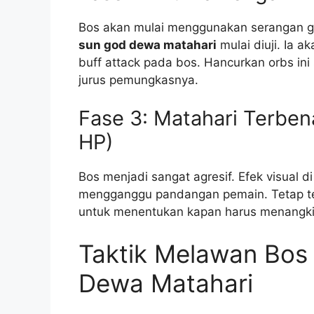
Bos akan mulai menggunakan serangan ga
sun god dewa matahari
mulai diuji. Ia 
buff attack pada bos. Hancurkan orbs i
jurus pemungkasnya.
Fase 3: Matahari Terbe
HP)
Bos menjadi sangat agresif. Efek visual d
mengganggu pandangan pemain. Tetap ten
untuk menentukan kapan harus menangki
Taktik Melawan Bos
Dewa Matahari