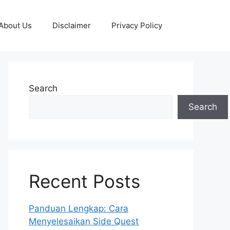
About Us
Disclaimer
Privacy Policy
Search
Search
Recent Posts
Panduan Lengkap: Cara
Menyelesaikan Side Quest