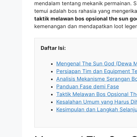
mendalam tentang mekanik permainan. Sa
temui adalah bos rahasia yang mengerikan
taktik melawan bos opsional the sun g
kemenangan dan mendapatkan loot legend
Daftar Isi:
Mengenal The Sun God (Dewa M
Persiapan Tim dan Equipment Te
Analisis Mekanisme Serangan B
Panduan Fase demi Fase
Taktik Melawan Bos Opsional T
Kesalahan Umum yang Harus Dih
Kesimpulan dan Langkah Selanj