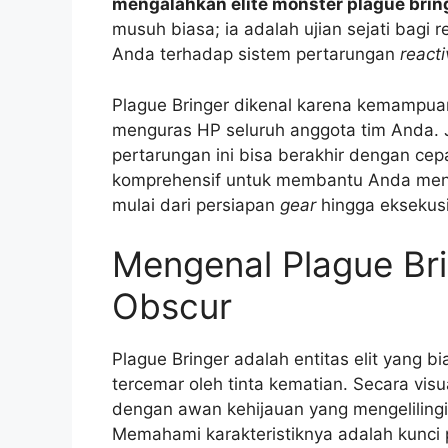
mengalahkan elite monster plague br
musuh biasa; ia adalah ujian sejati bag
Anda terhadap sistem pertarungan
react
Plague Bringer dikenal karena kemampua
menguras HP seluruh anggota tim Anda. J
pertarungan ini bisa berakhir dengan cepa
komprehensif untuk membantu Anda menakl
mulai dari persiapan
gear
hingga eksekusi
Mengenal Plague Bri
Obscur
Plague Bringer adalah entitas elit yang b
tercemar oleh tinta kematian. Secara vis
dengan awan kehijauan yang mengeliling
Memahami karakteristiknya adalah kunci