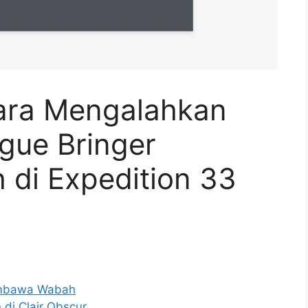
Cara Mengalahkan
ague Bringer
di Expedition 33
embawa Wabah
di Clair Obscur