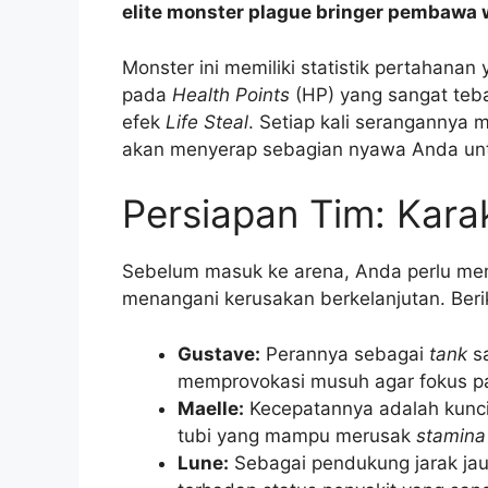
elite monster plague bringer pembawa
Monster ini memiliki statistik pertahana
pada
Health Points
(HP) yang sangat teba
efek
Life Steal
. Setiap kali serangannya m
akan menyerap sebagian nyawa Anda unt
Persiapan Tim: Karak
Sebelum masuk ke arena, Anda perlu m
menangani kerusakan berkelanjutan. Berik
Gustave:
Perannya sebagai
tank
sa
memprovokasi musuh agar fokus pa
Maelle:
Kecepatannya adalah kunci
tubi yang mampu merusak
stamina
Lune:
Sebagai pendukung jarak ja