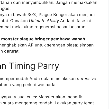
bertahan dan menyembuhkan. Jangan memaksakan
lague
.
nya di bawah 30%, Plague Bringer akan menjadi
antai. Gunakan
Ultimate Ability
Anda di fase ini
empat melakukan regenerasi besar-besaran.
e monster plague bringer pembawa wabah
menghabiskan AP untuk serangan biasa; simpan
 darurat.
an Timing Parry
n mempermudah Anda dalam melakukan
defensive
 utama yang perlu diwaspadai:
yapu. Visual cues: Monster akan menarik
n suara mengerang rendah. Lakukan
parry
tepat