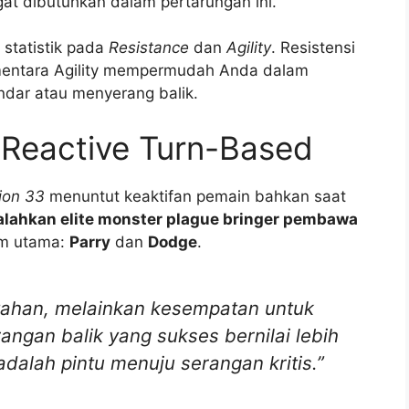
gat dibutuhkan dalam pertarungan ini.
 statistik pada
Resistance
dan
Agility
. Resistensi
mentara Agility mempermudah Anda dalam
dar atau menyerang balik.
Reactive Turn-Based
ion 33
menuntut keaktifan pemain bahkan saat
lahkan elite monster plague bringer pembawa
em utama:
Parry
dan
Dodge
.
tahan, melainkan kesempatan untuk
ngan balik yang sukses bernilai lebih
dalah pintu menuju serangan kritis.”