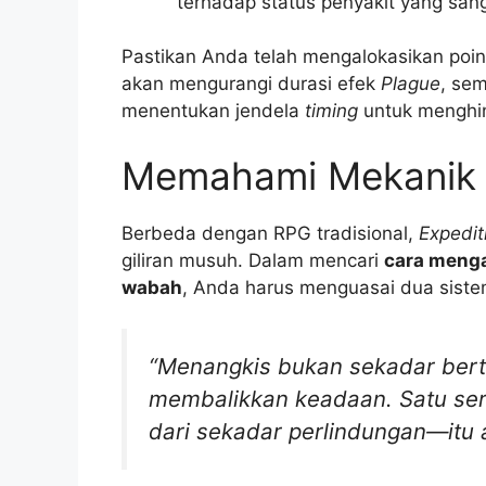
terhadap status penyakit yang san
Pastikan Anda telah mengalokasikan poin
akan mengurangi durasi efek
Plague
, se
menentukan jendela
timing
untuk menghin
Memahami Mekanik 
Berbeda dengan RPG tradisional,
Expedit
giliran musuh. Dalam mencari
cara menga
wabah
, Anda harus menguasai dua sist
“Menangkis bukan sekadar ber
membalikkan keadaan. Satu sera
dari sekadar perlindungan—itu a