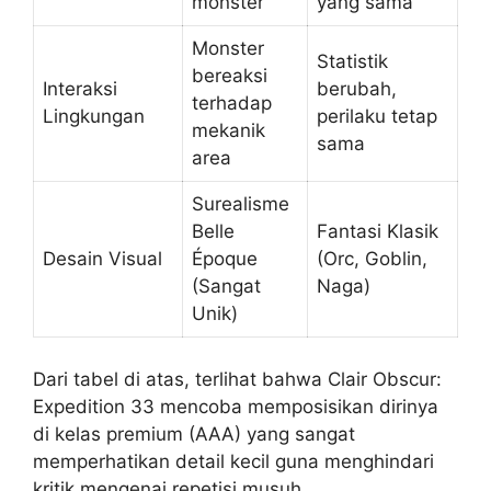
monster
yang sama
Monster
Statistik
bereaksi
Interaksi
berubah,
terhadap
Lingkungan
perilaku tetap
mekanik
sama
area
Surealisme
Belle
Fantasi Klasik
Desain Visual
Époque
(Orc, Goblin,
(Sangat
Naga)
Unik)
Dari tabel di atas, terlihat bahwa Clair Obscur:
Expedition 33 mencoba memposisikan dirinya
di kelas premium (AAA) yang sangat
memperhatikan detail kecil guna menghindari
kritik mengenai repetisi musuh.