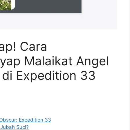
ap! Cara
ap Malaikat Angel
di Expedition 33
Obscur: Expedition 33
 Jubah Suci?