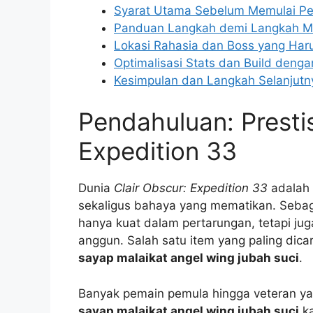
Syarat Utama Sebelum Memulai Pe
Panduan Langkah demi Langkah M
Lokasi Rahasia dan Boss yang Har
Optimalisasi Stats dan Build deng
Kesimpulan dan Langkah Selanjutn
Pendahuluan: Presti
Expedition 33
Dunia
Clair Obscur: Expedition 33
adalah 
sekaligus bahaya yang mematikan. Sebaga
hanya kuat dalam pertarungan, tetapi ju
anggun. Salah satu item yang paling dica
sayap malaikat angel wing jubah suci
.
Banyak pemain pemula hingga veteran y
sayap malaikat angel wing jubah suci
ka