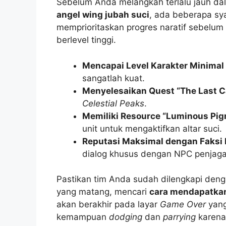
Sebelum Anda melangkah terlalu jauh d
angel wing jubah suci
, ada beberapa sya
memprioritaskan progres naratif sebelu
berlevel tinggi.
Mencapai Level Karakter Minimal
sangatlah kuat.
Menyelesaikan Quest “The Last C
Celestial Peaks
.
Memiliki Resource “Luminous Pig
unit untuk mengaktifkan altar suci.
Reputasi Maksimal dengan Faksi 
dialog khusus dengan NPC penjaga
Pastikan tim Anda sudah dilengkapi deng
yang matang, mencari
cara mendapatkan
akan berakhir pada layar
Game Over
yang
kemampuan
dodging
dan
parrying
karena 