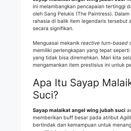
ini melambangkan pencapaian tertinggi 
oleh Sang Pelukis (The Paintress). Dalam
rahasia di balik item legendaris tersebu
secara signifikan.
Menguasai mekanik
reactive turn-based
d
memiliki perlengkapan yang tepat sepert
yang tidak bisa diremehkan. Mari kita s
mengamankan item prestisius ini untuk p
Apa Itu Sayap Malai
Suci?
Sayap malaikat angel wing jubah suci
ad
memberikan buff besar pada atribut
Agili
bertindak dan kemampuan untuk menangk