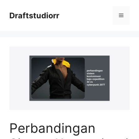
Skip
to
Draftstudiorr
Menu
content
Perbandingan