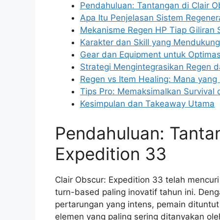
Pendahuluan: Tantangan di Clair O
Apa Itu Penjelasan Sistem Regener
Mekanisme Regen HP Tiap Giliran S
Karakter dan Skill yang Mendukung
Gear dan Equipment untuk Optima
Strategi Mengintegrasikan Regen 
Regen vs Item Healing: Mana yang 
Tips Pro: Memaksimalkan Survival
Kesimpulan dan Takeaway Utama
Pendahuluan: Tantan
Expedition 33
Clair Obscur: Expedition 33 telah mencur
turn-based paling inovatif tahun ini. D
pertarungan yang intens, pemain dituntut 
elemen yang paling sering ditanyakan ol