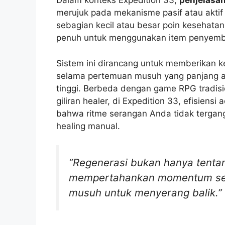
Dalam konteks Expedition 33,
penjelasan
merujuk pada mekanisme pasif atau akti
sebagian kecil atau besar poin kesehata
penuh untuk menggunakan item penyem
Sistem ini dirancang untuk memberikan k
selama pertemuan musuh yang panjang a
tinggi. Berbeda dengan game RPG tradi
giliran healer, di Expedition 33, efisiens
bahwa ritme serangan Anda tidak tergan
healing manual.
“Regenerasi bukan hanya tenta
mempertahankan momentum ser
musuh untuk menyerang balik.”