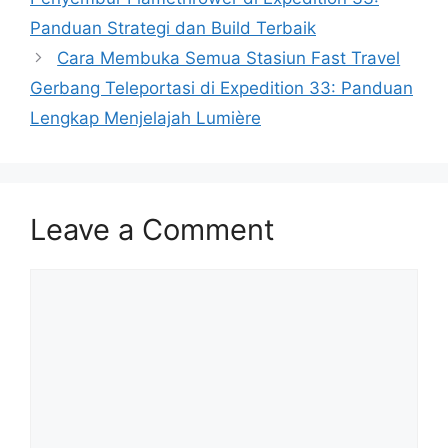
Panduan Strategi dan Build Terbaik
Cara Membuka Semua Stasiun Fast Travel
Gerbang Teleportasi di Expedition 33: Panduan
Lengkap Menjelajah Lumière
Leave a Comment
Comment