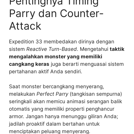
Pentingnya Timing
Parry dan Counter-
Attack
Expedition 33 membedakan dirinya dengan
sistem
Reactive Turn-Based
. Mengetahui
taktik
mengalahkan monster yang memiliki
cangkang keras
juga berarti menguasai sistem
pertahanan aktif Anda sendiri.
Saat monster bercangkang menyerang,
melakukan
Perfect Parry
(tangkisan sempurna)
seringkali akan memicu animasi serangan balik
otomatis yang memiliki properti penghancur
armor. Jangan hanya menunggu giliran Anda;
jadilah proaktif dalam bertahan untuk
menciptakan peluang menyerang.