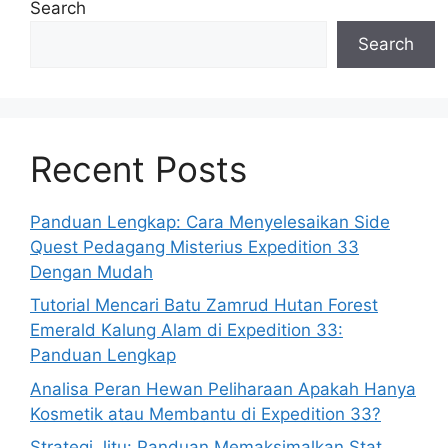
Search
Search
Recent Posts
Panduan Lengkap: Cara Menyelesaikan Side
Quest Pedagang Misterius Expedition 33
Dengan Mudah
Tutorial Mencari Batu Zamrud Hutan Forest
Emerald Kalung Alam di Expedition 33:
Panduan Lengkap
Analisa Peran Hewan Peliharaan Apakah Hanya
Kosmetik atau Membantu di Expedition 33?
Strategi Jitu: Panduan Memaksimalkan Stat