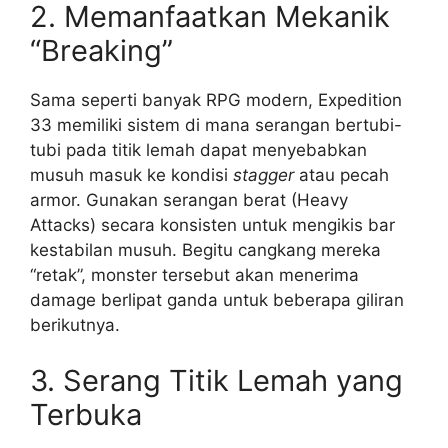
2. Memanfaatkan Mekanik
“Breaking”
Sama seperti banyak RPG modern, Expedition
33 memiliki sistem di mana serangan bertubi-
tubi pada titik lemah dapat menyebabkan
musuh masuk ke kondisi
stagger
atau pecah
armor. Gunakan serangan berat (Heavy
Attacks) secara konsisten untuk mengikis bar
kestabilan musuh. Begitu cangkang mereka
“retak”, monster tersebut akan menerima
damage berlipat ganda untuk beberapa giliran
berikutnya.
3. Serang Titik Lemah yang
Terbuka