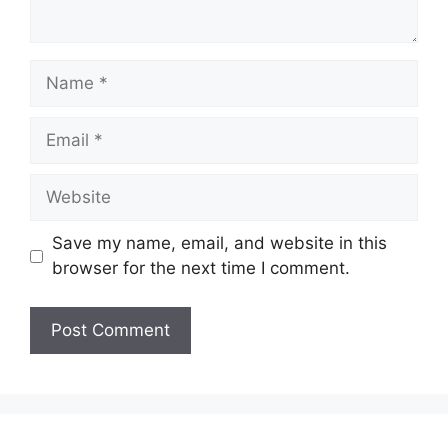
Name
Email
Website
Save my name, email, and website in this
browser for the next time I comment.