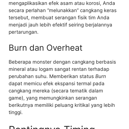
mengaplikasikan efek asam atau korosi, Anda
secara perlahan “melunakkan” cangkang keras
tersebut, membuat serangan fisik tim Anda
menjadi jauh lebih efektif seiring berjalannya
pertarungan.
Burn dan Overheat
Beberapa monster dengan cangkang berbasis
mineral atau logam sangat rentan terhadap
perubahan suhu. Memberikan status
Burn
dapat memicu efek ekspansi termal pada
cangkang mereka (secara tematik dalam
game), yang memungkinkan serangan
berikutnya memiliki peluang kritikal yang lebih
tinggi.