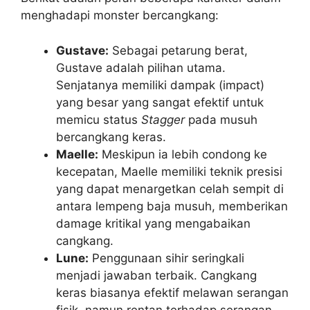
menghadapi monster bercangkang:
Gustave:
Sebagai petarung berat,
Gustave adalah pilihan utama.
Senjatanya memiliki dampak (impact)
yang besar yang sangat efektif untuk
memicu status
Stagger
pada musuh
bercangkang keras.
Maelle:
Meskipun ia lebih condong ke
kecepatan, Maelle memiliki teknik presisi
yang dapat menargetkan celah sempit di
antara lempeng baja musuh, memberikan
damage kritikal yang mengabaikan
cangkang.
Lune:
Penggunaan sihir seringkali
menjadi jawaban terbaik. Cangkang
keras biasanya efektif melawan serangan
fisik, namun rentan terhadap serangan