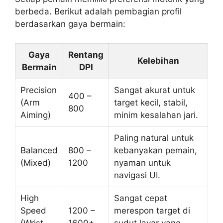
berbeda. Berikut adalah pembagian profil
berdasarkan gaya bermain:
Gaya
Rentang
Kelebihan
Bermain
DPI
Precision
Sangat akurat untuk
400 –
(Arm
target kecil, stabil,
800
Aiming)
minim kesalahan jari.
Paling natural untuk
Balanced
800 –
kebanyakan pemain,
(Mixed)
1200
nyaman untuk
navigasi UI.
High
Sangat cepat
Speed
1200 –
merespon target di
(Wrist
1600+
sudut layar yang