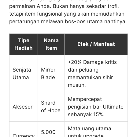
permainan Anda. Bukan hanya sekadar trofi,
tetapi item fungsional yang akan memudahkan
pertarungan melawan bos-bos utama nantinya.
Tipe
Nama
Efek / Manfaat
Hadiah
Item
+20% Damage kritis
Senjata
Mirror
dan peluang
Utama
Blade
memantulkan sihir
musuh.
Mempercepat
Shard
Aksesori
pengisian bar Ultimate
of Hope
sebanyak 15%.
Mata uang utama
5.000
Currency
untuk upgrade