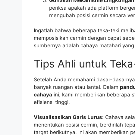
Gunakan Mekanisme Lingkungan
periksa apakah ada platform berger
mengubah posisi cermin secara vert
Ingatlah bahwa beberapa teka-teki meli
memposisikan cermin dengan cepat sebel
sumbernya adalah cahaya matahari yang 
Tips Ahli untuk Tek
Setelah Anda memahami dasar-dasarnya,
banyak ruangan atau lantai. Dalam
pandu
cahaya
ini, kami memberikan beberapa str
efisiensi tinggi.
Visualisasikan Garis Lurus:
Cahaya selal
menentukan posisi cermin, berdirilah tep
target berikutnya. Ini akan memberikan p