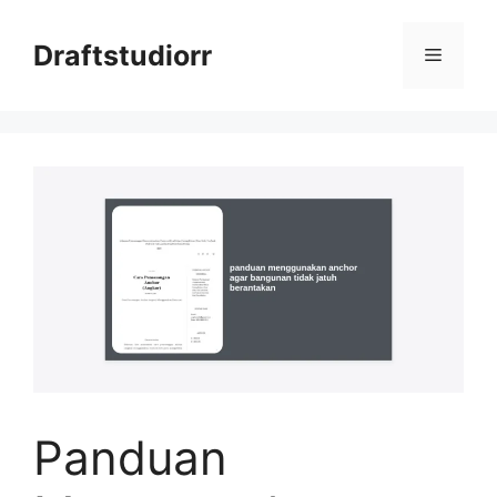
Skip
to
Draftstudiorr
Menu
content
Panduan