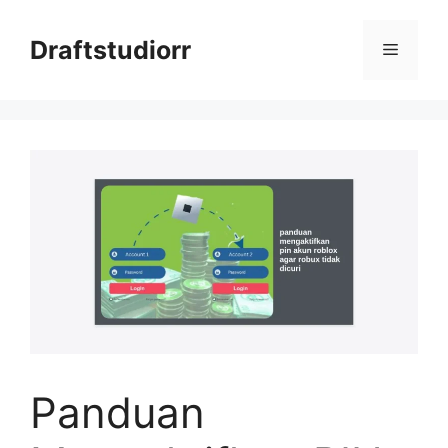
Skip
to
Draftstudiorr
Menu
content
Panduan