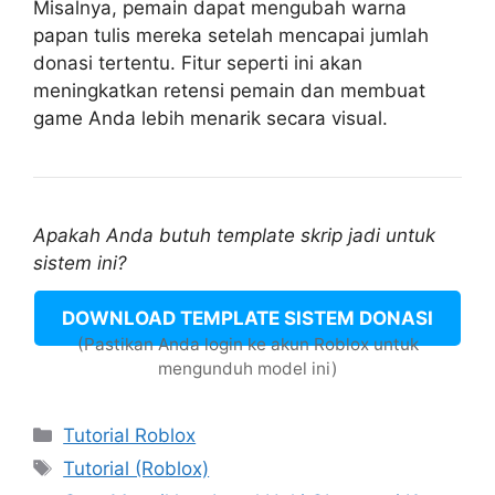
Misalnya, pemain dapat mengubah warna
papan tulis mereka setelah mencapai jumlah
donasi tertentu. Fitur seperti ini akan
meningkatkan retensi pemain dan membuat
game Anda lebih menarik secara visual.
Apakah Anda butuh template skrip jadi untuk
sistem ini?
DOWNLOAD TEMPLATE SISTEM DONASI
(Pastikan Anda login ke akun Roblox untuk
mengunduh model ini)
Categories
Tutorial Roblox
Tags
Tutorial (Roblox)