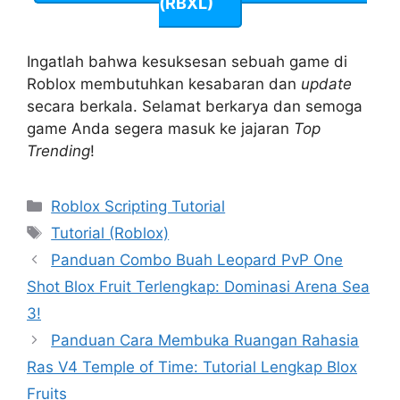
(RBXL)
Ingatlah bahwa kesuksesan sebuah game di
Roblox membutuhkan kesabaran dan
update
secara berkala. Selamat berkarya dan semoga
game Anda segera masuk ke jajaran
Top
Trending
!
Categories
Roblox Scripting Tutorial
Tags
Tutorial (Roblox)
Panduan Combo Buah Leopard PvP One
Shot Blox Fruit Terlengkap: Dominasi Arena Sea
3!
Panduan Cara Membuka Ruangan Rahasia
Ras V4 Temple of Time: Tutorial Lengkap Blox
Fruits