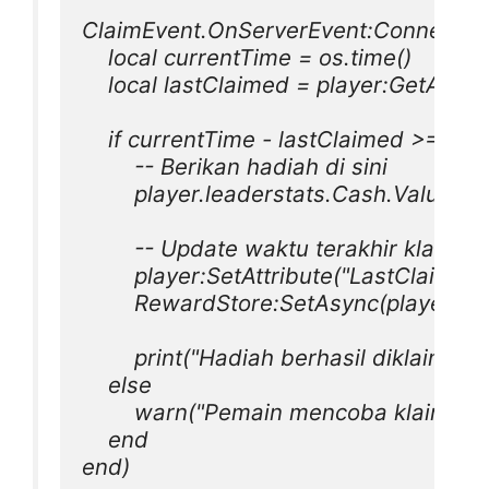
ClaimEvent.OnServerEvent:Connect(fun
    local currentTime = os.time()

    local lastClaimed = player:GetAttrib
    if currentTime - lastClaimed >= 
        -- Berikan hadiah di sini

        player.leaderstats.Cash.Value +=
        -- Update waktu terakhir klaim

        player:SetAttribute("LastClaimed"
        RewardStore:SetAsync(player.Use
        print("Hadiah berhasil diklaim ole
    else

        warn("Pemain mencoba klaim terl
    end
