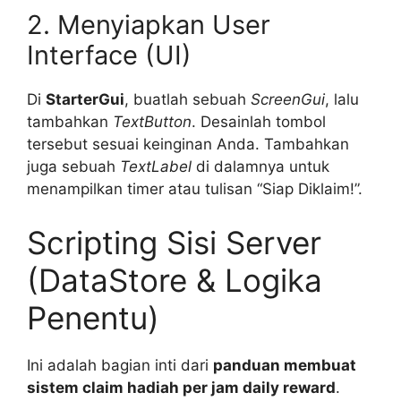
2. Menyiapkan User
Interface (UI)
Di
StarterGui
, buatlah sebuah
ScreenGui
, lalu
tambahkan
TextButton
. Desainlah tombol
tersebut sesuai keinginan Anda. Tambahkan
juga sebuah
TextLabel
di dalamnya untuk
menampilkan timer atau tulisan “Siap Diklaim!”.
Scripting Sisi Server
(DataStore & Logika
Penentu)
Ini adalah bagian inti dari
panduan membuat
sistem claim hadiah per jam daily reward
.