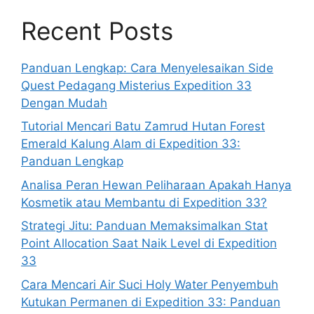
Recent Posts
Panduan Lengkap: Cara Menyelesaikan Side
Quest Pedagang Misterius Expedition 33
Dengan Mudah
Tutorial Mencari Batu Zamrud Hutan Forest
Emerald Kalung Alam di Expedition 33:
Panduan Lengkap
Analisa Peran Hewan Peliharaan Apakah Hanya
Kosmetik atau Membantu di Expedition 33?
Strategi Jitu: Panduan Memaksimalkan Stat
Point Allocation Saat Naik Level di Expedition
33
Cara Mencari Air Suci Holy Water Penyembuh
Kutukan Permanen di Expedition 33: Panduan