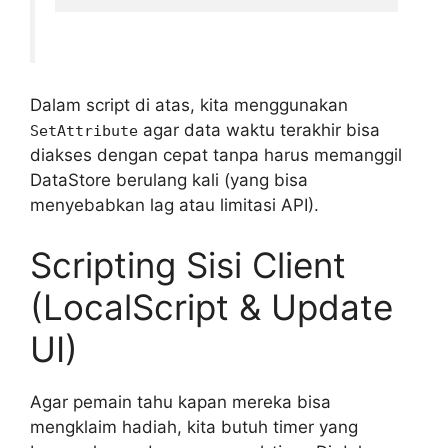
Dalam script di atas, kita menggunakan
agar data waktu terakhir bisa
SetAttribute
diakses dengan cepat tanpa harus memanggil
DataStore berulang kali (yang bisa
menyebabkan lag atau limitasi API).
Scripting Sisi Client
(LocalScript & Update
UI)
Agar pemain tahu kapan mereka bisa
mengklaim hadiah, kita butuh timer yang