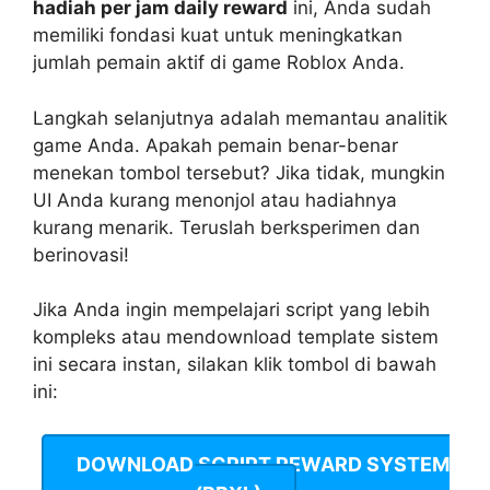
hadiah per jam daily reward
ini, Anda sudah
memiliki fondasi kuat untuk meningkatkan
jumlah pemain aktif di game Roblox Anda.
Langkah selanjutnya adalah memantau analitik
game Anda. Apakah pemain benar-benar
menekan tombol tersebut? Jika tidak, mungkin
UI Anda kurang menonjol atau hadiahnya
kurang menarik. Teruslah berksperimen dan
berinovasi!
Jika Anda ingin mempelajari script yang lebih
kompleks atau mendownload template sistem
ini secara instan, silakan klik tombol di bawah
ini:
DOWNLOAD SCRIPT REWARD SYSTEM