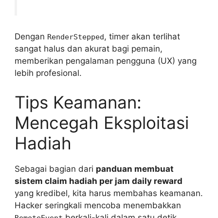
Dengan
, timer akan terlihat
RenderStepped
sangat halus dan akurat bagi pemain,
memberikan pengalaman pengguna (UX) yang
lebih profesional.
Tips Keamanan:
Mencegah Eksploitasi
Hadiah
Sebagai bagian dari
panduan membuat
sistem claim hadiah per jam daily reward
yang kredibel, kita harus membahas keamanan.
Hacker seringkali mencoba menembakkan
berkali-kali dalam satu detik
RemoteEvent