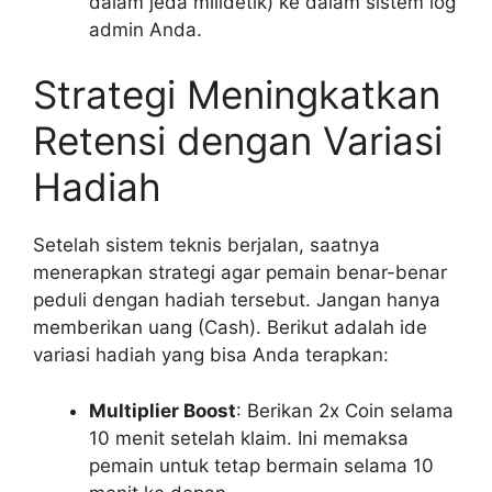
dalam jeda milidetik) ke dalam sistem log
admin Anda.
Strategi Meningkatkan
Retensi dengan Variasi
Hadiah
Setelah sistem teknis berjalan, saatnya
menerapkan strategi agar pemain benar-benar
peduli dengan hadiah tersebut. Jangan hanya
memberikan uang (Cash). Berikut adalah ide
variasi hadiah yang bisa Anda terapkan:
Multiplier Boost
: Berikan 2x Coin selama
10 menit setelah klaim. Ini memaksa
pemain untuk tetap bermain selama 10