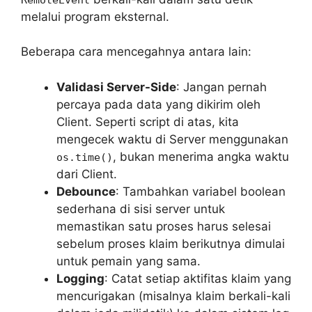
melalui program eksternal.
Beberapa cara mencegahnya antara lain:
Validasi Server-Side
: Jangan pernah
percaya pada data yang dikirim oleh
Client. Seperti script di atas, kita
mengecek waktu di Server menggunakan
, bukan menerima angka waktu
os.time()
dari Client.
Debounce
: Tambahkan variabel boolean
sederhana di sisi server untuk
memastikan satu proses harus selesai
sebelum proses klaim berikutnya dimulai
untuk pemain yang sama.
Logging
: Catat setiap aktifitas klaim yang
mencurigakan (misalnya klaim berkali-kali