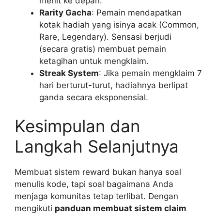
menit ke depan.
Rarity Gacha
: Pemain mendapatkan
kotak hadiah yang isinya acak (Common,
Rare, Legendary). Sensasi berjudi
(secara gratis) membuat pemain
ketagihan untuk mengklaim.
Streak System
: Jika pemain mengklaim 7
hari berturut-turut, hadiahnya berlipat
ganda secara eksponensial.
Kesimpulan dan
Langkah Selanjutnya
Membuat sistem reward bukan hanya soal
menulis kode, tapi soal bagaimana Anda
menjaga komunitas tetap terlibat. Dengan
mengikuti
panduan membuat sistem claim