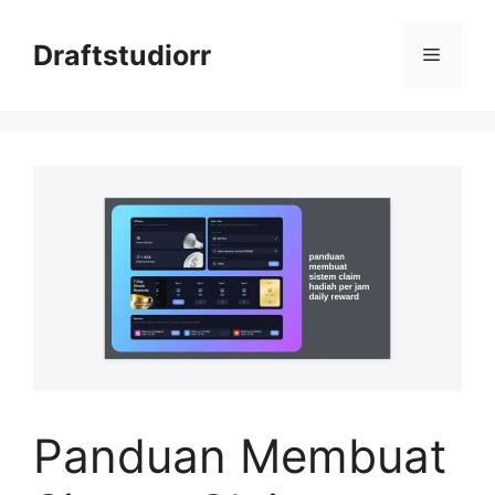
Skip
to
Draftstudiorr
Menu
content
Panduan Membuat