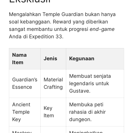
Mengalahkan Temple Guardian bukan hanya
soal kebanggaan. Reward yang diberikan
sangat membantu untuk progresi
end-game
Anda di Expedition 33.
Nama
Jenis
Kegunaan
Item
Membuat senjata
Guardian’s
Material
legendaris untuk
Essence
Crafting
Gustave.
Ancient
Membuka peti
Key
Temple
rahasia di akhir
Item
Key
dungeon.
Mastery
Meningkatkan