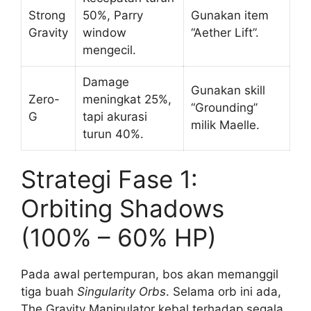
Strong
50%, Parry
Gunakan item
Gravity
window
“Aether Lift”.
mengecil.
Damage
Gunakan skill
Zero-
meningkat 25%,
“Grounding”
G
tapi akurasi
milik Maelle.
turun 40%.
Strategi Fase 1:
Orbiting Shadows
(100% – 60% HP)
Pada awal pertempuran, bos akan memanggil
tiga buah
Singularity Orbs
. Selama orb ini ada,
The Gravity Manipulator kebal terhadap segala