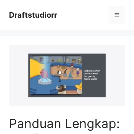
Skip
to
Draftstudiorr
Menu
content
Panduan Lengkap: