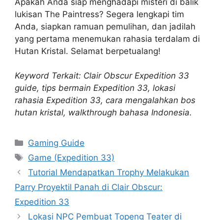
Apakah Anda siap menghadapi misteri di balik
lukisan The Paintress? Segera lengkapi tim
Anda, siapkan ramuan pemulihan, dan jadilah
yang pertama menemukan rahasia terdalam di
Hutan Kristal. Selamat berpetualang!
Keyword Terkait: Clair Obscur Expedition 33
guide, tips bermain Expedition 33, lokasi
rahasia Expedition 33, cara mengalahkan bos
hutan kristal, walkthrough bahasa Indonesia.
Categories
Gaming Guide
Tags
Game (Expedition 33)
Tutorial Mendapatkan Trophy Melakukan
Parry Proyektil Panah di Clair Obscur:
Expedition 33
Lokasi NPC Pembuat Topeng Teater di