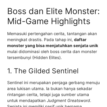
Boss dan Elite Monster:
Mid-Game Highlights
Memasuki pertengahan cerita, tantangan akan
meningkat drastis. Pada tahap ini,
daftar
monster yang bisa menjatuhkan senjata unik
mulai didominasi oleh boss cerita dan monster
tersembunyi (Hidden Elites).
1. The Gilded Sentinel
Sentinel ini merupakan penjaga gerbang menuju
area lukisan utama. Ia bukan hanya sekadar
rintangan cerita, tetapi juga sumber utama
untuk mendapatkan
Judgment Greatsword
.
Senjata ini memiliki pasif unik bernama