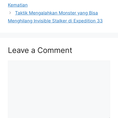
Kematian
Taktik Mengalahkan Monster yang Bisa
Menghilang Invisible Stalker di Expedition 33
Leave a Comment
Comment