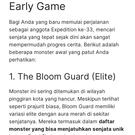
Early Game
Bagi Anda yang baru memulai perjalanan
sebagai anggota Expedition ke-33, mencari
senjata yang tepat sejak dini akan sangat
mempermudah progres cerita. Berikut adalah
beberapa monster awal yang patut Anda
perhatikan:
1. The Bloom Guard (Elite)
Monster ini sering ditemukan di wilayah
pinggiran kota yang hancur. Meskipun terlihat
seperti prajurit biasa, Bloom Guard memiliki
variasi elite dengan aura merah di sekitar
senjatanya. Mereka termasuk dalam
daftar
monster yang bisa menjatuhkan senjata unik