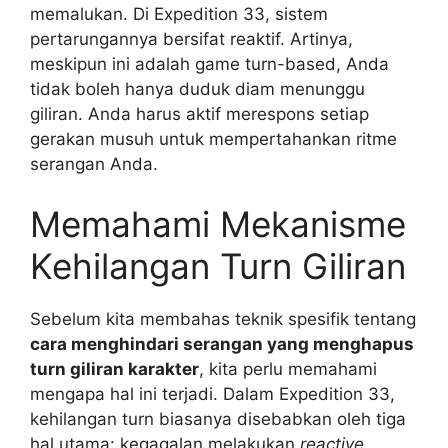
memalukan. Di Expedition 33, sistem
pertarungannya bersifat reaktif. Artinya,
meskipun ini adalah game turn-based, Anda
tidak boleh hanya duduk diam menunggu
giliran. Anda harus aktif merespons setiap
gerakan musuh untuk mempertahankan ritme
serangan Anda.
Memahami Mekanisme
Kehilangan Turn Giliran
Sebelum kita membahas teknik spesifik tentang
cara menghindari serangan yang menghapus
turn giliran karakter
, kita perlu memahami
mengapa hal ini terjadi. Dalam Expedition 33,
kehilangan turn biasanya disebabkan oleh tiga
hal utama: kegagalan melakukan
reactive