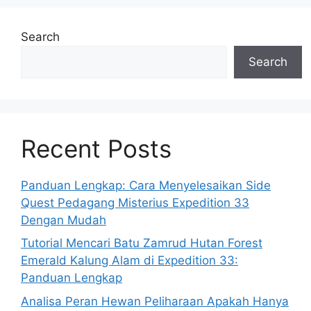
Search
Search
Recent Posts
Panduan Lengkap: Cara Menyelesaikan Side
Quest Pedagang Misterius Expedition 33
Dengan Mudah
Tutorial Mencari Batu Zamrud Hutan Forest
Emerald Kalung Alam di Expedition 33:
Panduan Lengkap
Analisa Peran Hewan Peliharaan Apakah Hanya