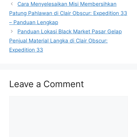
Cara Menyelesaikan Misi Membersihkan
Patung Pahlawan di Clair Obscur: Expedition 33
– Panduan Lengkap
Panduan Lokasi Black Market Pasar Gelap
Penjual Material Langka di Clair Obscur:
Expedition 33
Leave a Comment
Comment