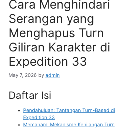
Cara Menghindari
Serangan yang
Menghapus Turn
Giliran Karakter di
Expedition 33
May 7, 2026
by
admin
Daftar Isi
Pendahuluan: Tantangan Turn-Based di
Expedition 33
Memahami Mekanisme Kehilangan Turn