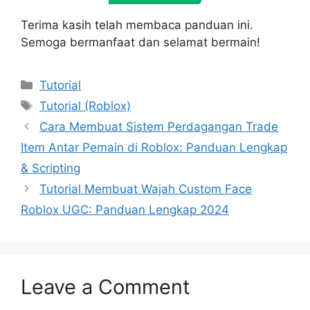
Terima kasih telah membaca panduan ini.
Semoga bermanfaat dan selamat bermain!
Categories
Tutorial
Tags
Tutorial (Roblox)
Cara Membuat Sistem Perdagangan Trade
Item Antar Pemain di Roblox: Panduan Lengkap
& Scripting
Tutorial Membuat Wajah Custom Face
Roblox UGC: Panduan Lengkap 2024
Leave a Comment