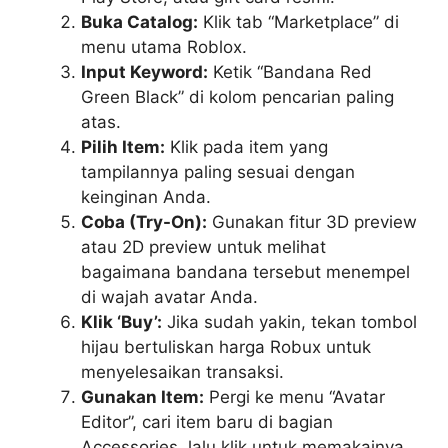
Buka Catalog:
Klik tab “Marketplace” di
menu utama Roblox.
Input Keyword:
Ketik “Bandana Red
Green Black” di kolom pencarian paling
atas.
Pilih Item:
Klik pada item yang
tampilannya paling sesuai dengan
keinginan Anda.
Coba (Try-On):
Gunakan fitur 3D preview
atau 2D preview untuk melihat
bagaimana bandana tersebut menempel
di wajah avatar Anda.
Klik ‘Buy’:
Jika sudah yakin, tekan tombol
hijau bertuliskan harga Robux untuk
menyelesaikan transaksi.
Gunakan Item:
Pergi ke menu “Avatar
Editor”, cari item baru di bagian
Accessories, lalu klik untuk memakainya.