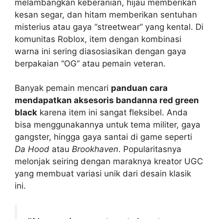
melambangkan keberanian, hijau memberikan
kesan segar, dan hitam memberikan sentuhan
misterius atau gaya “streetwear” yang kental. Di
komunitas Roblox, item dengan kombinasi
warna ini sering diasosiasikan dengan gaya
berpakaian “OG” atau pemain veteran.
Banyak pemain mencari
panduan cara
mendapatkan aksesoris bandanna red green
black
karena item ini sangat fleksibel. Anda
bisa menggunakannya untuk tema militer, gaya
gangster, hingga gaya santai di game seperti
Da Hood
atau
Brookhaven
. Popularitasnya
melonjak seiring dengan maraknya kreator UGC
yang membuat variasi unik dari desain klasik
ini.