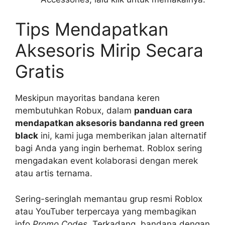
Tips Mendapatkan
Aksesoris Mirip Secara
Gratis
Meskipun mayoritas bandana keren
membutuhkan Robux, dalam
panduan cara
mendapatkan aksesoris bandanna red green
black
ini, kami juga memberikan jalan alternatif
bagi Anda yang ingin berhemat. Roblox sering
mengadakan event kolaborasi dengan merek
atau artis ternama.
Sering-seringlah memantau grup resmi Roblox
atau YouTuber terpercaya yang membagikan
info
Promo Codes
. Terkadang, bandana dengan