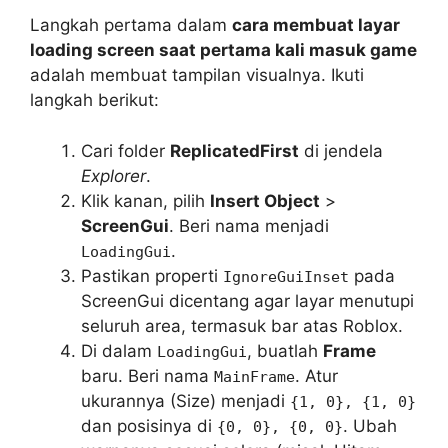
Langkah pertama dalam
cara membuat layar
loading screen saat pertama kali masuk game
adalah membuat tampilan visualnya. Ikuti
langkah berikut:
Cari folder
ReplicatedFirst
di jendela
Explorer
.
Klik kanan, pilih
Insert Object
>
ScreenGui
. Beri nama menjadi
.
LoadingGui
Pastikan properti
pada
IgnoreGuiInset
ScreenGui dicentang agar layar menutupi
seluruh area, termasuk bar atas Roblox.
Di dalam
, buatlah
Frame
LoadingGui
baru. Beri nama
. Atur
MainFrame
ukurannya (Size) menjadi
{1, 0}, {1, 0}
dan posisinya di
. Ubah
{0, 0}, {0, 0}