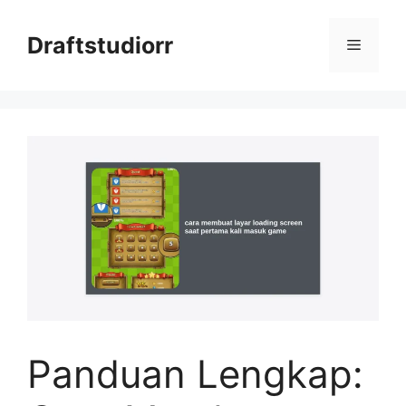
Skip
to
Draftstudiorr
Menu
content
Panduan Lengkap: