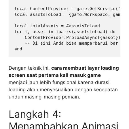
local ContentProvider = game:GetService("Con
local assetsToLoad = {game.Workspace, game.R
local totalAssets = #assetsToLoad

for i, asset in ipairs(assetsToLoad) do

    ContentProvider:PreloadAsync({asset})

    -- Di sini Anda bisa memperbarui bar loa
Dengan teknik ini,
cara membuat layar loading
screen saat pertama kali masuk game
menjadi jauh lebih fungsional karena durasi
loading akan menyesuaikan dengan kecepatan
unduh masing-masing pemain.
Langkah 4:
Menambahkan Animasi