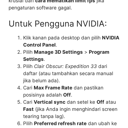
krusial dari
cara mematikan limit fps
jika
pengaturan software gagal.
Untuk Pengguna NVIDIA:
Klik kanan pada desktop dan pilih
NVIDIA
Control Panel
.
Pilih
Manage 3D Settings
>
Program
Settings
.
Pilih
Clair Obscur: Expedition 33
dari
daftar (atau tambahkan secara manual
jika belum ada).
Cari
Max Frame Rate
dan pastikan
posisinya adalah
Off
.
Cari
Vertical sync
dan setel ke
Off
atau
Fast
(jika Anda ingin menghindari screen
tearing tanpa lag).
Pilih
Preferred refresh rate
dan ubah ke