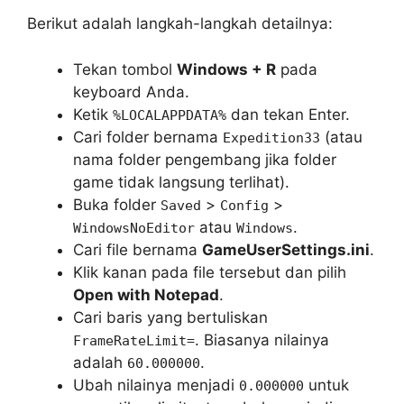
Berikut adalah langkah-langkah detailnya:
Tekan tombol
Windows + R
pada
keyboard Anda.
Ketik
dan tekan Enter.
%LOCALAPPDATA%
Cari folder bernama
(atau
Expedition33
nama folder pengembang jika folder
game tidak langsung terlihat).
Buka folder
>
>
Saved
Config
atau
.
WindowsNoEditor
Windows
Cari file bernama
GameUserSettings.ini
.
Klik kanan pada file tersebut dan pilih
Open with Notepad
.
Cari baris yang bertuliskan
. Biasanya nilainya
FrameRateLimit=
adalah
.
60.000000
Ubah nilainya menjadi
untuk
0.000000