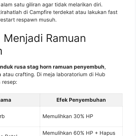
alam satu giliran agar tidak melarikan diri.
tirahatlah di Campfire terdekat atau lakukan fast
restart respawn musuh.
n Menjadi Ramuan
m
tanduk rusa stag horn ramuan penyembuh
,
 atau crafting. Di meja laboratorium di Hub
 resep:
tama
Efek Penyembuhan
rb
Memulihkan 30% HP
Memulihkan 60% HP + Hapus