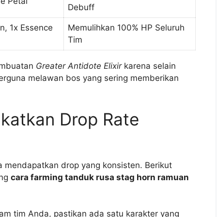
ue Petal
Debuff
rn, 1x Essence
Memulihkan 100% HP Seluruh
Tim
pembuatan
Greater Antidote Elixir
karena selain
 berguna melawan bos yang sering memberikan
gkatkan Drop Rate
a mendapatkan drop yang konsisten. Berikut
ung
cara farming tanduk rusa stag horn ramuan
am tim Anda, pastikan ada satu karakter yang