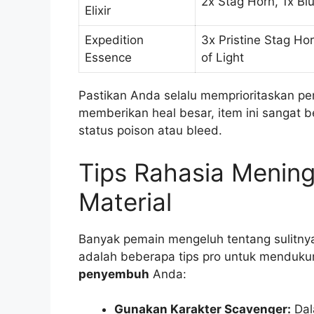
2x Stag Horn, 1x Bl
Elixir
Expedition
3x Pristine Stag Ho
Essence
of Light
Pastikan Anda selalu memprioritaskan 
memberikan heal besar, item ini sangat
status poison atau bleed.
Tips Rahasia Menin
Material
Banyak pemain mengeluh tentang sulitny
adalah beberapa tips pro untuk menduk
penyembuh
Anda:
Gunakan Karakter Scavenger:
Dal