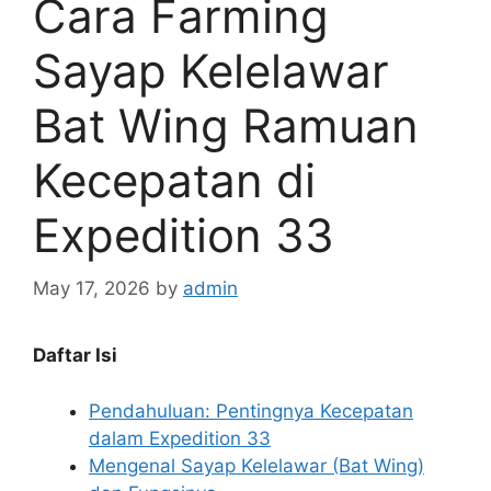
Cara Farming
Sayap Kelelawar
Bat Wing Ramuan
Kecepatan di
Expedition 33
May 17, 2026
by
admin
Daftar Isi
Pendahuluan: Pentingnya Kecepatan
dalam Expedition 33
Mengenal Sayap Kelelawar (Bat Wing)