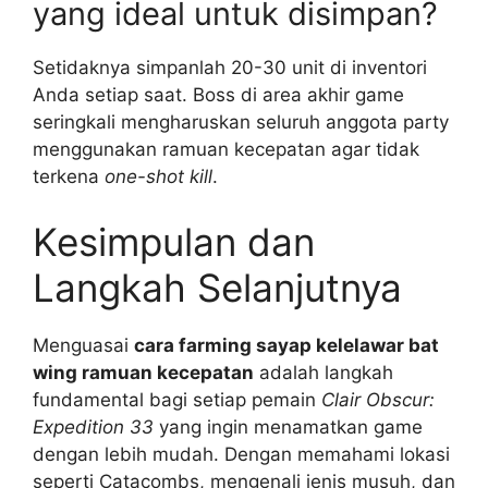
yang ideal untuk disimpan?
Setidaknya simpanlah 20-30 unit di inventori
Anda setiap saat. Boss di area akhir game
seringkali mengharuskan seluruh anggota party
menggunakan ramuan kecepatan agar tidak
terkena
one-shot kill
.
Kesimpulan dan
Langkah Selanjutnya
Menguasai
cara farming sayap kelelawar bat
wing ramuan kecepatan
adalah langkah
fundamental bagi setiap pemain
Clair Obscur:
Expedition 33
yang ingin menamatkan game
dengan lebih mudah. Dengan memahami lokasi
seperti Catacombs, mengenali jenis musuh, dan