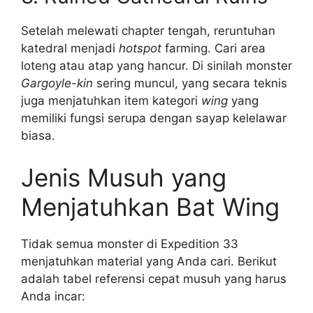
Setelah melewati chapter tengah, reruntuhan
katedral menjadi
hotspot
farming. Cari area
loteng atau atap yang hancur. Di sinilah monster
Gargoyle-kin
sering muncul, yang secara teknis
juga menjatuhkan item kategori
wing
yang
memiliki fungsi serupa dengan sayap kelelawar
biasa.
Jenis Musuh yang
Menjatuhkan Bat Wing
Tidak semua monster di Expedition 33
menjatuhkan material yang Anda cari. Berikut
adalah tabel referensi cepat musuh yang harus
Anda incar: