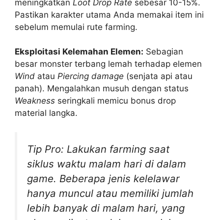
meningkatkan
Loot Drop Rate
sebesar 10-15%.
Pastikan karakter utama Anda memakai item ini
sebelum memulai rute farming.
Eksploitasi Kelemahan Elemen:
Sebagian
besar monster terbang lemah terhadap elemen
Wind
atau
Piercing damage
(senjata api atau
panah). Mengalahkan musuh dengan status
Weakness
seringkali memicu bonus drop
material langka.
Tip Pro: Lakukan farming saat
siklus waktu malam hari di dalam
game. Beberapa jenis kelelawar
hanya muncul atau memiliki jumlah
lebih banyak di malam hari, yang