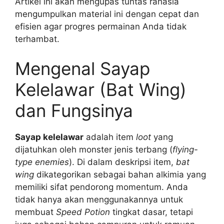
Artikel ini akan mengupas tuntas rahasia
mengumpulkan material ini dengan cepat dan
efisien agar progres permainan Anda tidak
terhambat.
Mengenal Sayap
Kelelawar (Bat Wing)
dan Fungsinya
Sayap kelelawar
adalah item
loot
yang
dijatuhkan oleh monster jenis terbang (
flying-
type enemies
). Di dalam deskripsi item,
bat
wing
dikategorikan sebagai bahan alkimia yang
memiliki sifat pendorong momentum. Anda
tidak hanya akan menggunakannya untuk
membuat
Speed Potion
tingkat dasar, tetapi