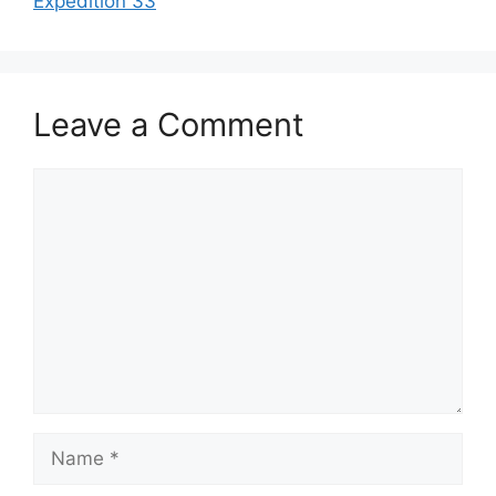
Expedition 33
Leave a Comment
Comment
Name