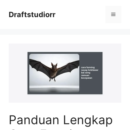
Skip
to
Draftstudiorr
Menu
content
Panduan Lengkap