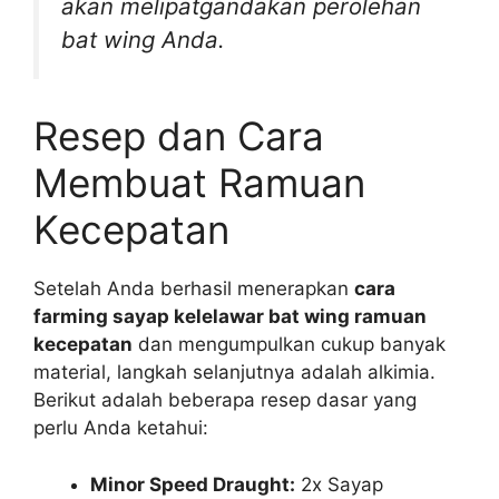
akan melipatgandakan perolehan
bat wing Anda.
Resep dan Cara
Membuat Ramuan
Kecepatan
Setelah Anda berhasil menerapkan
cara
farming sayap kelelawar bat wing ramuan
kecepatan
dan mengumpulkan cukup banyak
material, langkah selanjutnya adalah alkimia.
Berikut adalah beberapa resep dasar yang
perlu Anda ketahui:
Minor Speed Draught:
2x Sayap