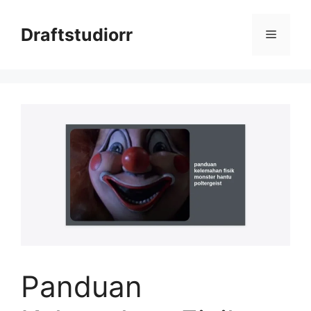
Skip
to
Draftstudiorr
Menu
content
Panduan