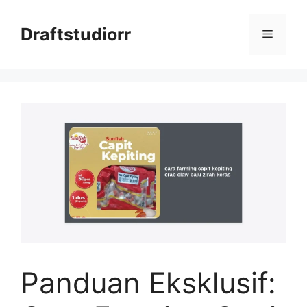
Skip
to
Draftstudiorr
Menu
content
Panduan Eksklusif: