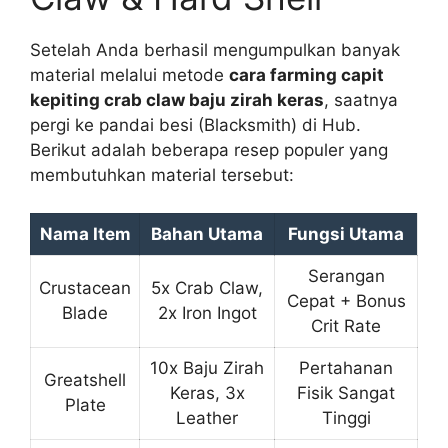
Setelah Anda berhasil mengumpulkan banyak
material melalui metode
cara farming capit
kepiting crab claw baju zirah keras
, saatnya
pergi ke pandai besi (Blacksmith) di Hub.
Berikut adalah beberapa resep populer yang
membutuhkan material tersebut:
Nama Item
Bahan Utama
Fungsi Utama
Serangan
Crustacean
5x Crab Claw,
Cepat + Bonus
Blade
2x Iron Ingot
Crit Rate
10x Baju Zirah
Pertahanan
Greatshell
Keras, 3x
Fisik Sangat
Plate
Leather
Tinggi