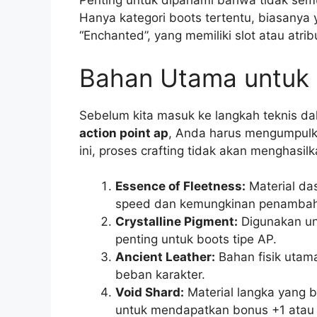
Penting untuk dipahami bahwa tidak semu
Hanya kategori boots tertentu, biasanya y
“Enchanted”, yang memiliki slot atau atr
Bahan Utama untuk
Sebelum kita masuk ke langkah teknis d
action point ap
, Anda harus mengumpulk
ini, proses crafting tidak akan menghasil
Essence of Fleetness:
Material da
speed dan kemungkinan penambah
Crystalline Pigment:
Digunakan un
penting untuk boots tipe AP.
Ancient Leather:
Bahan fisik utam
beban karakter.
Void Shard:
Material langka yang b
untuk mendapatkan bonus +1 atau +