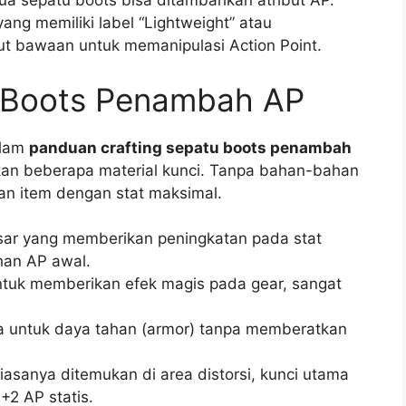
a sepatu boots bisa ditambahkan atribut AP.
ang memiliki label “Lightweight” atau
ibut bawaan untuk memanipulasi Action Point.
 Boots Penambah AP
alam
panduan crafting sepatu boots penambah
an beberapa material kunci. Tanpa bahan-bahan
kan item dengan stat maksimal.
sar yang memberikan peningkatan pada stat
an AP awal.
tuk memberikan efek magis pada gear, sangat
a untuk daya tahan (armor) tanpa memberatkan
iasanya ditemukan di area distorsi, kunci utama
2 AP statis.