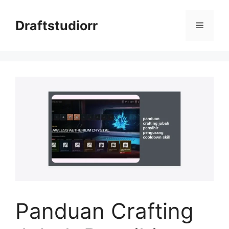
Skip
to
Draftstudiorr
Menu
content
Panduan Crafting