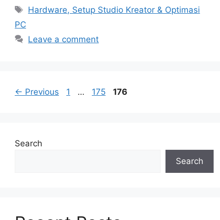
Tags
Hardware, Setup Studio Kreator & Optimasi
PC
Leave a comment
Page
Page
Page
←
Previous
1
…
175
176
Search
Search